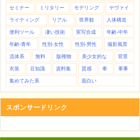
セミナー
ミリタリー
モデリング
ヤヴァイ
ライティング
リアル
世界観
人体構造
便利ツール
凄い技術
実写合成
年齢-中年
年齢-青年
性別-女性
性別-男性
撮影風景
流体系
無料
版権物
美少女的な
背景
衣装
豆知識
資料集
質感
車
軍事
集めてみた系
面白い
スポンサードリンク