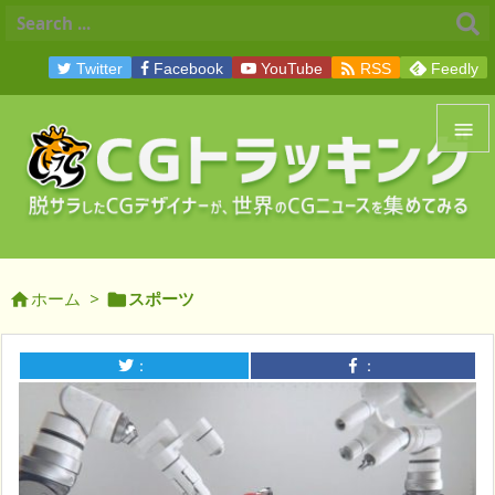

Twitter
Facebook
YouTube
RSS
Feedly


メニュ

サイド
ホーム
>
スポーツ



前へ

：
：
次へ

検索