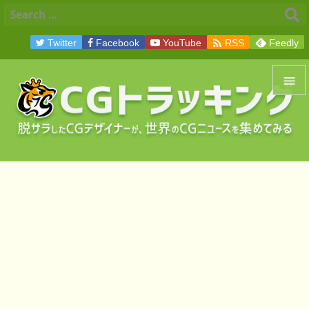

Twitter
Facebook
YouTube
RSS
Feedly


メニュ

サイド

前へ

次へ

検索