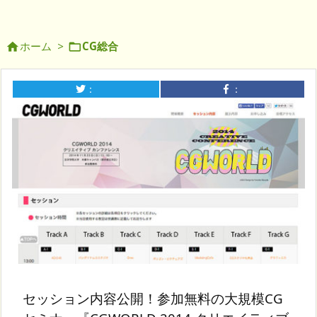
ホーム
>
CG総合


：
：
セッション内容公開！参加無料の大規模CG