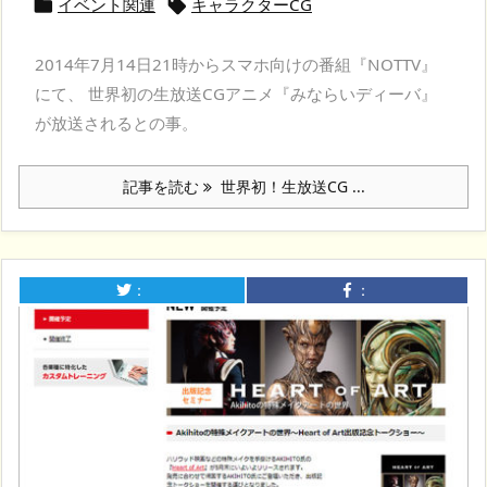
イベント関連
キャラクターCG


2014年7月14日21時からスマホ向けの番組『NOTTV』
にて、 世界初の生放送CGアニメ『みならいディーバ』
が放送されるとの事。
記事を読む
世界初！生放送CG ...
：
：