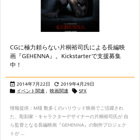
CGに極力頼らない片桐裕司氏による長編映
画『GEHENNA』。Kickstarterで支援募集
中！
2014年7月22日
2019年4月29日


イベント関連
,
映画関連
SFX


情報提供：M様 数多くのハリウッド映画でご活躍され
た、彫刻家・キャラクターデザイナーの片桐裕司氏が 自
ら監督となる長編映画『GEHENNA』の制作プロジェク
トが ...