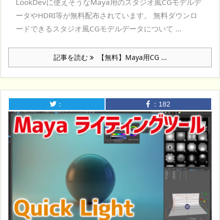
LookDevに使えそうなMaya用のスタジオ風CGモデルデ
ータやHDRI等が無料配布されています。 無料ダウンロ
ードできるスタジオ風CGモデルデータについて ...
記事を読む
【無料】Maya用CG ...
：
：
182