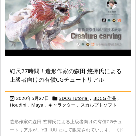
総尺27時間！造形作家の森田 悠揮氏による
上級者向けの有償CGチュートリアル
2020年5月27日
3DCG Tutorial
,
3DCG 作品
,


Houdini
,
Maya
,
キャラクター
,
スカルプトソフト
造形作家の森田 悠揮氏による上級者向けの有償CGチュ
ートリアルが、YIIHUU.㏄にて販売されています。 《ド