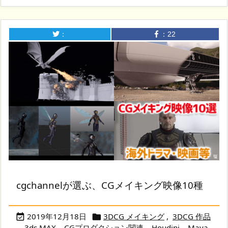
：
：
22
cgchannelが選ぶ、CGメイキング映像10種
2019年12月18日
3DCG メイキング
,
3DCG 作品


,
3ds MAX
,
CGプロダクション関連
,
Houdini
,
Maya