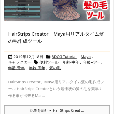
HairStrips Creator。Maya用リアルタイム髪
の毛作成ツール
2019年12月18日
3DCG Tutorial
,
Maya
,


キャラクター
便利ツール
,
年齢-中年
,
年齢-少年
,

年齢-青年
,
年齢-高年
,
髪の毛
HairStrips Creator。Maya用リアルタイム髪の毛作成ツ
ール HairStrips Creatorという短冊状の髪の毛を素早く
作る事が出来るMa ...
記事を読む
HairStrips Creat ...