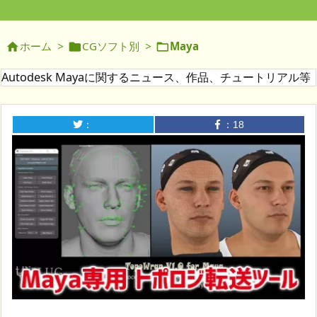
ホーム
>
CGソフト別
>
Maya



Autodesk Mayaに関するニュース、作品、チュートリアル等
：
：
18