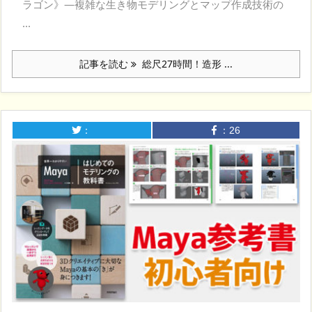
ラゴン》―複雑な生き物モデリングとマップ作成技術の
...
記事を読む
総尺27時間！造形 ...
：
：
26