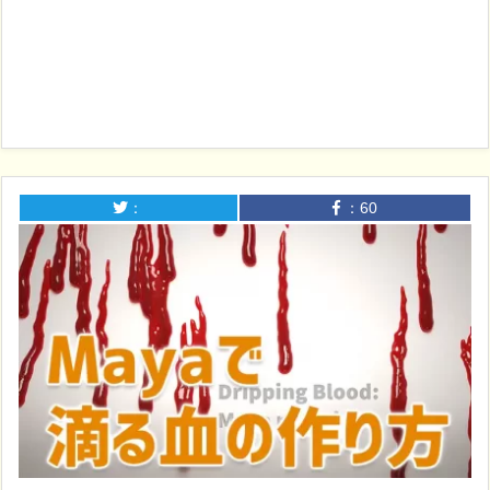
：
：
60