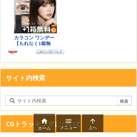
サイト内検索



CGトラッキングについて
メニュー
上へ
ホーム