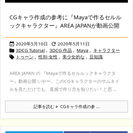
CGキャラ作成の参考に『Mayaで作るセルル
ックキャラクター』AREA JAPANが動画公開
2020年5月10日
2020年5月11日


3DCG Tutorial
,
3DCG 作品
,
Maya
,
キャラクター

トゥーン
,
性別-女性
,
美少女的な
,
豆知識

AREA JAPAN の 『Mayaで作るセルルックキャラクタ
ー』動画公開 いやー、このCGキャラクターのサムネイ
ルを見ただけでも、直感で作り方を知りたい！と思 ...
記事を読む
CGキャラ作成の参 ...