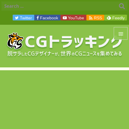

Twitter
Facebook
YouTube
RSS
Feedly


メニュ

サイド

前へ

次へ

検索