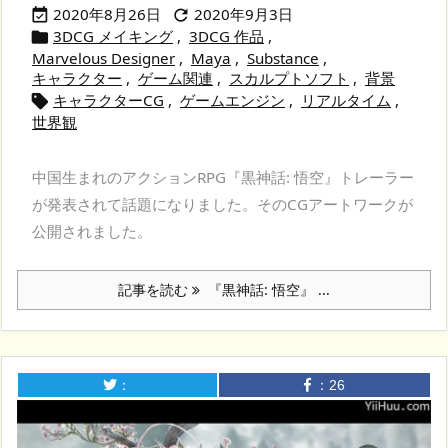
2020年8月26日
2020年9月3日


3DCG メイキング
,
3DCG 作品
,

Marvelous Designer
,
Maya
,
Substance
,
キャラクター
,
ゲーム関連
,
スカルプトソフト
,
背景
キャラクターCG
,
ゲームエンジン
,
リアルタイム
,

世界観
中国生まれのアクションRPG『黒神話: 悟空』トレーラー
が発表されて話題になりました。そのCGアートワークが
公開されました。
記事を読む
『黒神話: 悟空』 ...
：
：
26