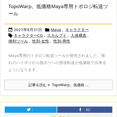
TopoWarp。低価格Maya専用トポロジ転送ツ
ール
2021年8月31日
Maya
,
キャラクター


キャラクターCG
,
スカルプト
,
人体構造
,

便利ツール
,
性別-女性
,
性別-男性
Maya専用のトポロジ転送ツールが発売されました。憧
れのハイポリから低ポリへの形状転送が低価格で出来る
ようになります。
記事を読む
TopoWarp。低価格 ...
：
：
62