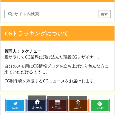
CGトラッキングについて
管理人：タケチュー
脱サラしてCG業界に飛び込んだ現役CGデザイナー。
自分のメモ用にCG情報ブログを立ち上げたら色んな方に
来ていただけるように。
CG制作魂を刺激するCGニュースをお届けします。




メニュー
上へ
ホーム
Twitter
Facebook
YouTube
RSS
Feedly