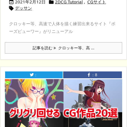
2021年2月12日
2DCG Tutorial
,
CGサイト


デッサン

クロッキー等、高速で人体を描く練習出来るサイト『ポ
ーズビューワー』がリニューアル
記事を読む
クロッキー等、高 ...
：
：
8