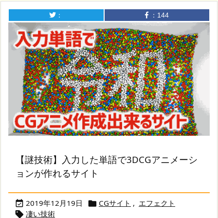
：
：
144
【謎技術】入力した単語で3DCGアニメーシ
ョンが作れるサイト
2019年12月19日
CGサイト
,
エフェクト


凄い技術
