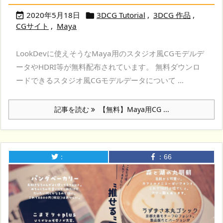
2020年5月18日
3DCG Tutorial
,
3DCG 作品
,


CGサイト
,
Maya
LookDevに使えそうなMaya用のスタジオ風CGモデルデ
ータやHDRI等が無料配布されています。 無料ダウンロ
ードできるスタジオ風CGモデルデータについて ...
記事を読む
【無料】Maya用CG ...
：
：
66