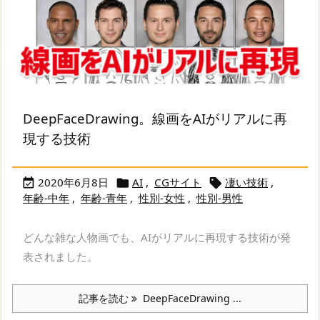
DeepFaceDrawing。線画をAIがリアルに再
現する技術
2020年6月8日
AI
,
CGサイト
凄い技術
,



年齢-中年
,
年齢-青年
,
性別-女性
,
性別-男性
どんな雑な人物画でも、AIがリアルに再現する技術が発
表されました。
記事を読む
DeepFaceDrawing ...