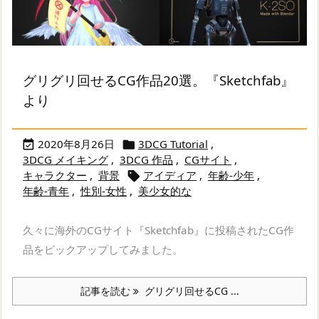
グリグリ回せるCG作品20選。『Sketchfab』
より
2020年8月26日
3DCG Tutorial
,


3DCG メイキング
,
3DCG 作品
,
CGサイト
,
キャラクター
,
背景
アイディア
,
年齢-少年
,

年齢-青年
,
性別-女性
,
美少女的な
久々に海外のCGサイト『Sketchfab』に投稿されたCG作
品をピックアップしてみました。
記事を読む
グリグリ回せるCG ...