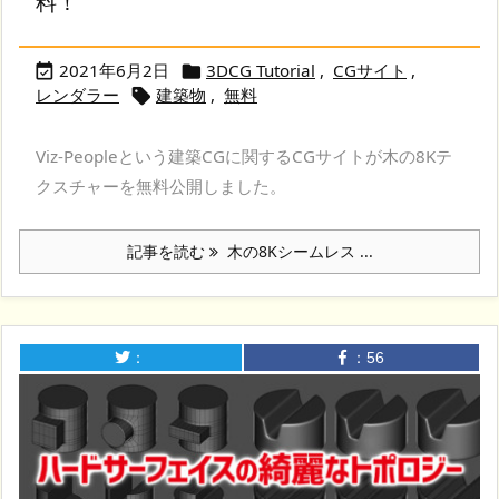
料！
2021年6月2日
3DCG Tutorial
,
CGサイト
,


レンダラー
建築物
,
無料

Viz-Peopleという建築CGに関するCGサイトが木の8Kテ
クスチャーを無料公開しました。
記事を読む
木の8Kシームレス ...
：
：
56