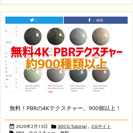
：
：
468
無料！PBRの4Kテクスチャー。900個以上！
2020年2月13日
3DCG Tutorial
,
CGサイト


PBR
,
テクスチャー
,
無料