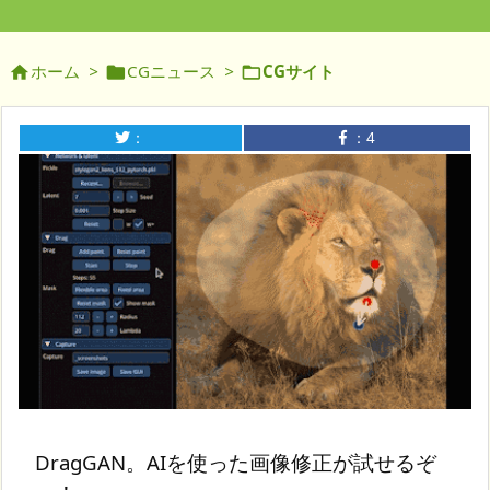
ホーム
>
CGニュース
>
CGサイト



：
：
4
DragGAN。AIを使った画像修正が試せるぞ