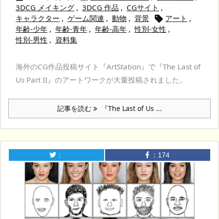
3DCG メイキング
,
3DCG 作品
,
CGサイト
,
キャラクター
,
ゲーム関連
,
動物
,
背景
アート
,

年齢-少年
,
年齢-青年
,
年齢-高年
,
性別-女性
,
性別-男性
,
資料集
海外のCG作品投稿サイト『ArtStation』で『The Last of
Us Part II』のアートワークが大量投稿されました。
記事を読む
『The Last of Us ...
：
：
174