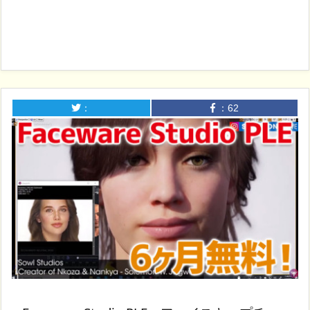
：
：
62