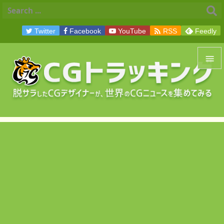

Twitter
Facebook
YouTube
RSS
Feedly


メニュ

サイド

前へ

次へ

検索