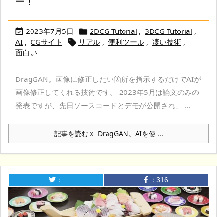
ー！
2023年7月5日
2DCG Tutorial
,
3DCG Tutorial
,


AI
,
CGサイト
リアル
,
便利ツール
,
凄い技術
,

面白い
DragGAN。画像に修正したい箇所を指示するだけでAIが
画像修正してくれる技術です。 2023年5月は論文のみの
発表ですが、先日ソースコードとデモが公開され、 ...
記事を読む
DragGAN。AIを使 ...
：
：
316