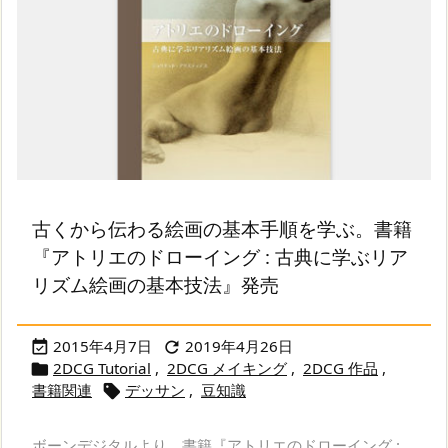
古くから伝わる絵画の基本手順を学ぶ。書籍
『アトリエのドローイング : 古典に学ぶリア
リズム絵画の基本技法』発売
2015年4月7日
2019年4月26日


2DCG Tutorial
,
2DCG メイキング
,
2DCG 作品
,

書籍関連
デッサン
,
豆知識

ボーンデジタルより、書籍『アトリエのドローイング :