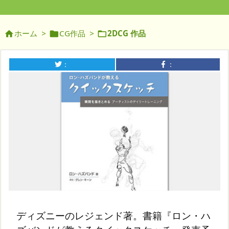
ホーム
>
CG作品
>
2DCG 作品



：
：
ディズニーのレジェンド著。書籍『ロン・ハ