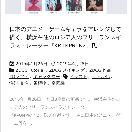
日本のアニメ・ゲームキャラをアレンジして
描く。横浜在住のロシア人のフリーランスイ
ラストレーター『KR0NPR1NZ』氏
2015年1月26日
2019年4月28日


2DCG Tutorial
,
2DCG メイキング
,
2DCG 作品
,

2Dソフト
,
キャラクター
イラスト
,
リアル化
,

性別-女性
,
版権物
,
空気感
2015年1月26日、本日3度目の更新です。 横浜在住のロ
シア人のフリーランスイラストレーター
『KR0NPR1NZ』氏の作品です。 主に日本のアニメ、ゲ
ーム等を ...