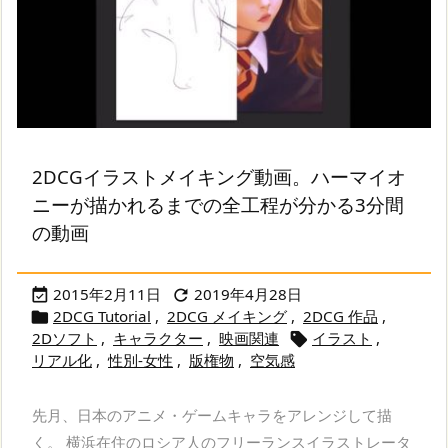
2DCGイラストメイキング動画。ハーマイオ
ニーが描かれるまでの全工程が分かる3分間
の動画
2015年2月11日
2019年4月28日


2DCG Tutorial
,
2DCG メイキング
,
2DCG 作品
,

2Dソフト
,
キャラクター
,
映画関連
イラスト
,

リアル化
,
性別-女性
,
版権物
,
空気感
先月、日本のアニメ・ゲームキャラをアレンジして描
く。 横浜在住のロシア人のフリーランスイラストレータ