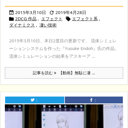
2015年3月10日
2019年4月28日


2DCG 作品
,
エフェクト
エフェクト系
,


ダイナミクス
,
凄い技術
2015年3月10日、本日2度目の更新です。 流体シミュレ
ーションシステムを作った『Yusuke Endoh』氏の作品。
流体シミュレーションの結果をアスキーア ...
記事を読む
【動画】無駄に凄 ...
：
：