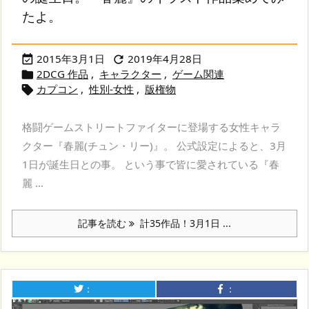
たよ。
2015年3月1日
2019年4月28日


2DCG 作品
,
キャラクター
,
ゲーム関連

カプコン
,
性別-女性
,
版権物

格闘ゲームストリートファイターに登場する女性キャラ
クター『春麗(チュン・リー)』。 公式設定によると、3月
1日が誕生日との事。 という事で皆に愛されている『春
麗 ...
記事を読む
計35作品！3月1日 ...
：
：