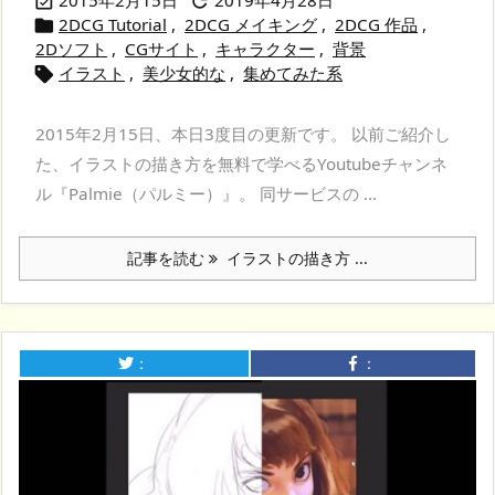


2DCG Tutorial
,
2DCG メイキング
,
2DCG 作品
,

2Dソフト
,
CGサイト
,
キャラクター
,
背景
イラスト
,
美少女的な
,
集めてみた系

2015年2月15日、本日3度目の更新です。 以前ご紹介し
た、イラストの描き方を無料で学べるYoutubeチャンネ
ル『Palmie（パルミー）』。 同サービスの ...
記事を読む
イラストの描き方 ...
：
：