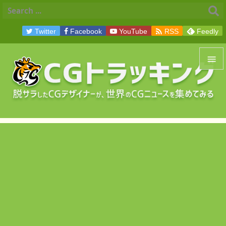

Twitter
Facebook
YouTube
RSS
Feedly


メニュ

サイド

前へ

次へ

検索