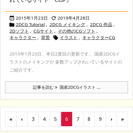
2015年1月23日
2019年4月28日


2DCG Tutorial
,
2DCG メイキング
,
2DCG 作品
,

2Dソフト
,
CGサイト
,
その他のCGソフト
,
キャラクター
,
背景
イラスト
,
キャラクターCG

2015年1月23日、本日2度目の更新です。 国産2DCGイ
ラストのメイキングが 多数アップされいているサイトの
ご紹介です。
記事を読む
国産2DCGイラスト ...
«
‹
3
4
5
6
7
8
9
›
»