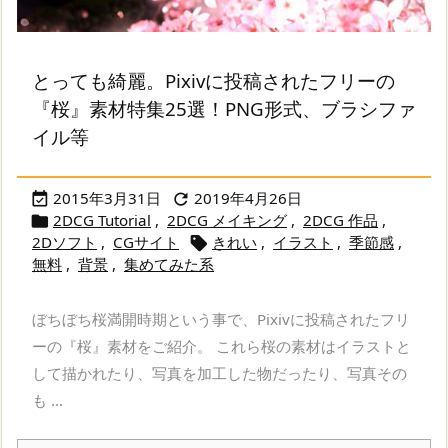
とっても綺麗。Pixivに投稿されたフリーの
『桜』素材特集25選！PNG形式、ブラシファ
イル等
2015年3月31日
2019年4月26日


2DCG Tutorial
,
2DCG メイキング
,
2DCG 作品
,

2Dソフト
,
CGサイト
きれい
,
イラスト
,
季節感
,

無料
,
背景
,
集めてみた系
ぼちぼち桜満開時期という事で、Pixivに投稿されたフリ
ーの『桜』素材をご紹介。 これら桜の素材はイラストと
して描かれたり、写真を加工した物だったり、写真その
も ...