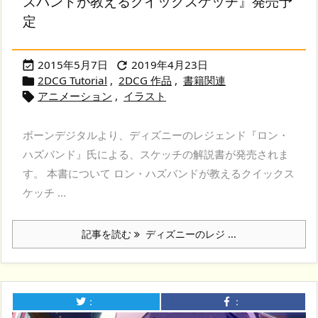
ズバンドが教えるクイックスケッチ』発売予
定
2015年5月7日
2019年4月23日


2DCG Tutorial
,
2DCG 作品
,
書籍関連

アニメーション
,
イラスト

ボーンデジタルより、ディズニーのレジェンド『ロン・
ハズバンド』氏による、スケッチの解説書が発売されま
す。 本書について ロン・ハズバンドが教えるクイックス
ケッチ ...
記事を読む
ディズニーのレジ ...
：
：