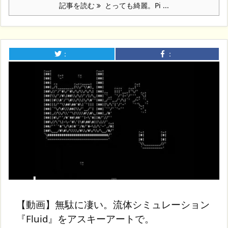
記事を読む
とっても綺麗。Pi ...
：
：
【動画】無駄に凄い。流体シミュレーション
『Fluid』をアスキーアートで。