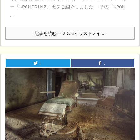
ー『KR0NPR1NZ』氏をご紹介しました。 その『KR0N
...
記事を読む
2DCGイラストメイ ...
：
：