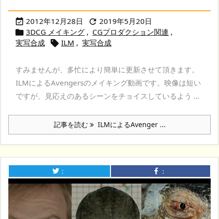
2012年12月28日
2019年5月20日


3DCG メイキング
,
CGプロダクション関連
,

実写合成
ILM
,
実写合成

すみませんが、多忙により簡単に更新させて頂きます。
ILMによるAvengersのメイキング動画です。映像は短い
ですが、見応えのあるシーンをチョイスしているよう ...
記事を読む
ILMによるAvenger ...
：
：