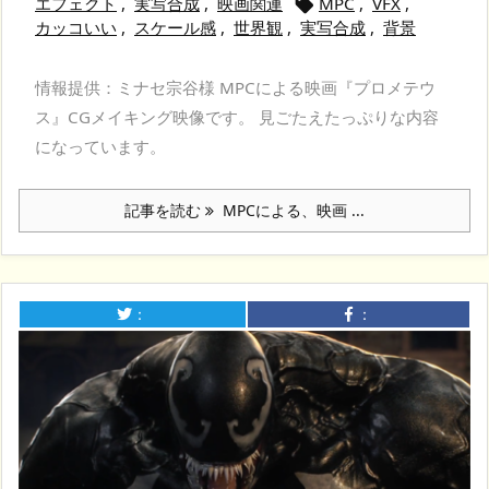
エフェクト
,
実写合成
,
映画関連
MPC
,
VFX
,

カッコいい
,
スケール感
,
世界観
,
実写合成
,
背景
情報提供：ミナセ宗谷様 MPCによる映画『プロメテウ
ス』CGメイキング映像です。 見ごたえたっぷりな内容
になっています。
記事を読む
MPCによる、映画 ...
：
：