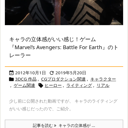
キャラの立体感がいい感じ！ゲーム
『Marvel’s Avengers: Battle For Earth』のト
レーラー
2012年10月1日
2019年5月20日


3DCG 作品
,
CGプロダクション関連
,
キャラクター

,
ゲーム関連
ヒーロー
,
ライティング
,
リアル

少し前に公開された動画ですが、 キャラのライティング
がいい感じだったので、ご紹介。
記事を読む
キャラの立体感が ...