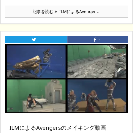
記事を読む
ILMによるAvenger ...
：
：
ILMによるAvengersのメイキング動画