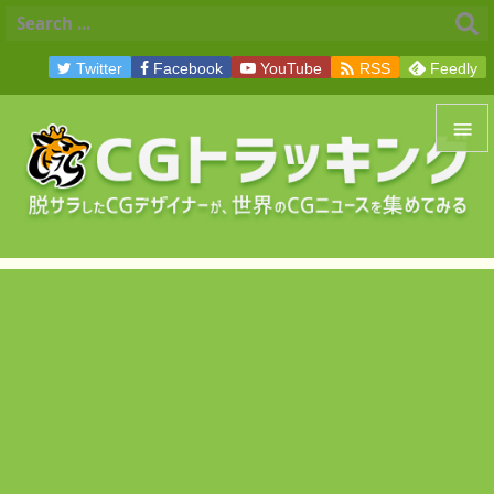

Twitter
Facebook
YouTube
RSS
Feedly


メニュ

サイド

前へ

次へ

検索