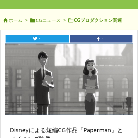
ホーム
>
CGニュース
>
CGプロダクション関連



：
：
Disneyによる短編CG作品『Paperman』と