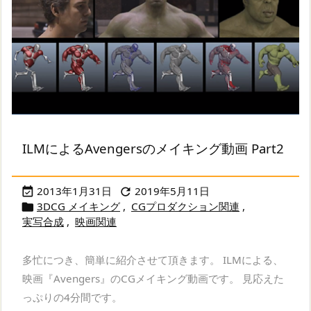
ILMによるAvengersのメイキング動画 Part2
2013年1月31日
2019年5月11日


3DCG メイキング
,
CGプロダクション関連
,

実写合成
,
映画関連
多忙につき、簡単に紹介させて頂きます。 ILMによる、
映画『Avengers』のCGメイキング動画です。 見応えた
っぷりの4分間です。