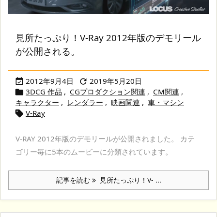
見所たっぷり！V-Ray 2012年版のデモリール
が公開される。
2012年9月4日
2019年5月20日


3DCG 作品
,
CGプロダクション関連
,
CM関連
,

キャラクター
,
レンダラー
,
映画関連
,
車・マシン
V-Ray

V-RAY 2012年版のデモリールが公開されました。 カテ
ゴリー毎に5本のムービーに分類されています。
記事を読む
見所たっぷり！V- ...