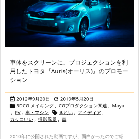
車体をスクリーンに。プロジェクションを利
用したトヨタ『Auris(オーリス)』のプロモー
ション
2012年9月20日
2019年5月20日


3DCG メイキング
,
CGプロダクション関連
,
Maya

,
PV
,
車・マシン
きれい
,
アイディア
,

カッコいい
,
撮影風景
,
車
2010年に公開された動画ですが、面白かったのでご紹