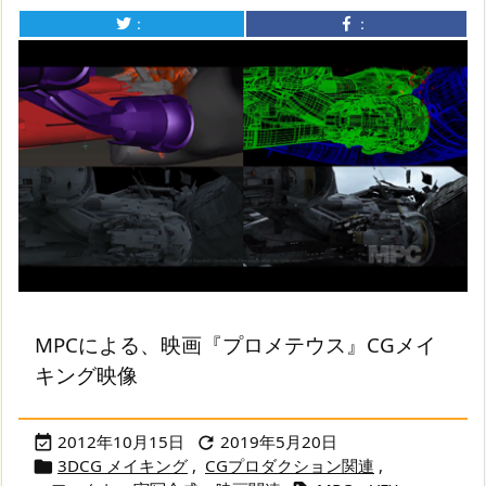
：
：
MPCによる、映画『プロメテウス』CGメイ
キング映像
2012年10月15日
2019年5月20日


3DCG メイキング
,
CGプロダクション関連
,
