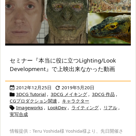
セミナー『本当に役に立つLighting/Look
Development』で上映出来なかった動画
2012年12月25日
2019年5月20日


3DCG Tutorial
,
3DCG メイキング
,
3DCG 作品
,

CGプロダクション関連
,
キャラクター
Imageworks
,
LookDev
,
ライティング
,
リアル
,

実写合成
情報提供：Teru Yoshida様 Yoshida様より、先日開催さ