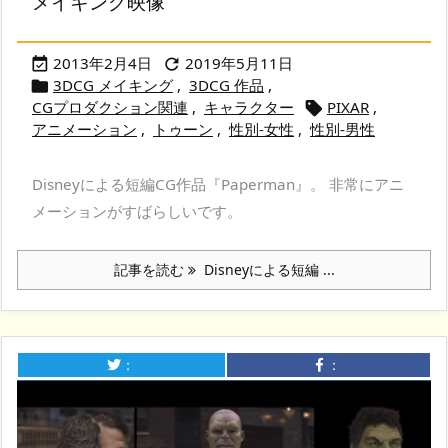
メイキング映像
2013年2月4日
2019年5月11日


3DCG メイキング
,
3DCG 作品
,

CGプロダクション関連
,
キャラクター
PIXAR
,

アニメーション
,
トゥーン
,
性別-女性
,
性別-男性
Disneyによる短編CG作品『Paperman』。 非常にアニ
メーションがすばらしいです。
記事を読む
Disneyによる短編 ...
：
：