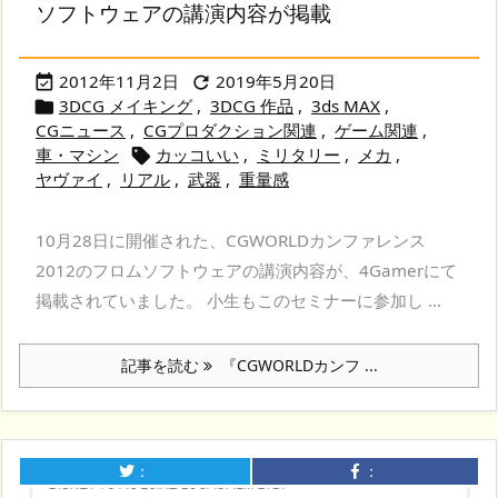
ソフトウェアの講演内容が掲載
2012年11月2日
2019年5月20日


3DCG メイキング
,
3DCG 作品
,
3ds MAX
,

CGニュース
,
CGプロダクション関連
,
ゲーム関連
,
車・マシン
カッコいい
,
ミリタリー
,
メカ
,

ヤヴァイ
,
リアル
,
武器
,
重量感
10月28日に開催された、CGWORLDカンファレンス
2012のフロムソフトウェアの講演内容が、4Gamerにて
掲載されていました。 小生もこのセミナーに参加し ...
記事を読む
『CGWORLDカンフ ...
：
：