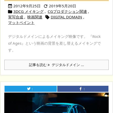
2012年9月25日
2019年5月20日


3DCG メイキング
,
CGプロダクション関連
,

実写合成
,
映画関連
DIGITAL DOMAIN
,

マットペイント
デジタルドメインによるメイキング映像です。 『Rock
of Ages』という映画の背景を差し替えるメイキングで
す。
記事を読む
デジタルドメイン ...
：
：