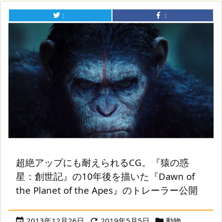
：
：
超絶アップにも耐えられるCG。『猿の惑
星：創世記』の10年後を描いた『Dawn of
the Planet of the Apes』のトレーラー公開
2013年12月26日
2019年5月5日
動物
,


