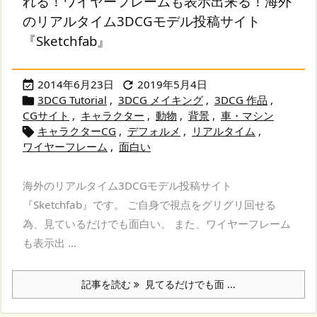
れる！ワイヤーフレームも表示出来る！海外
のリアルタイム3DCGモデル投稿サイト
『Sketchfab』
2014年6月23日
2019年5月4日


3DCG Tutorial
,
3DCG メイキング
,
3DCG 作品
,

CGサイト
,
キャラクター
,
動物
,
背景
,
車・マシン
キャラクターCG
,
デフォルメ
,
リアルタイム
,

ワイヤーフレーム
,
面白い
海外のリアルタイム3DCGモデル投稿サイト
『Sketchfab』です。 ご自身で視点をグリグリ回せる
為、見ているだけでも面白い。 また、ワイヤーフレーム
も表示出 ...
記事を読む
見てるだけでも面 ...