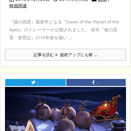
映画関連
『猿の惑星』最新作となる『Dawn of the Planet of the
Apes』のトレーラーが公開されました。 前作『猿の惑
星：創世記』の10年後を描い ...
記事を読む
超絶アップにも耐 ...
：
：