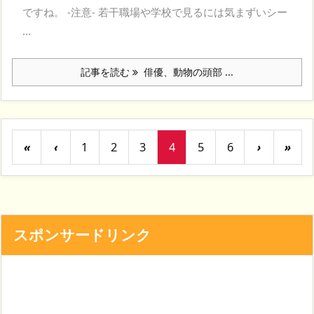
ですね。 -注意- 若干職場や学校で見るには気まずいシー
...
記事を読む
俳優、動物の頭部 ...
«
‹
1
2
3
4
5
6
›
»
スポンサードリンク