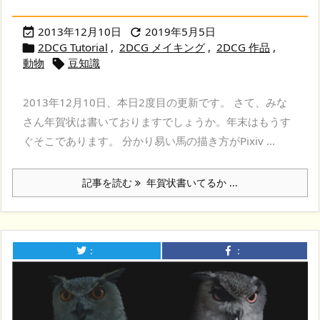
2013年12月10日
2019年5月5日


2DCG Tutorial
,
2DCG メイキング
,
2DCG 作品
,

動物
豆知識

2013年12月10日、本日2度目の更新です。 さて、みな
さん年賀状は書いておりますでしょうか。年末はもうす
ぐそこであります。 分かり易い馬の描き方がPixiv ...
記事を読む
年賀状書いてるか ...
：
：