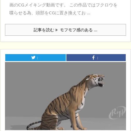
画のCGメイキング動画です。 この作品ではフクロウを
喋らせる為、頭部をCGに置き換えてお ...
記事を読む
モフモフ感のある ...
：
：