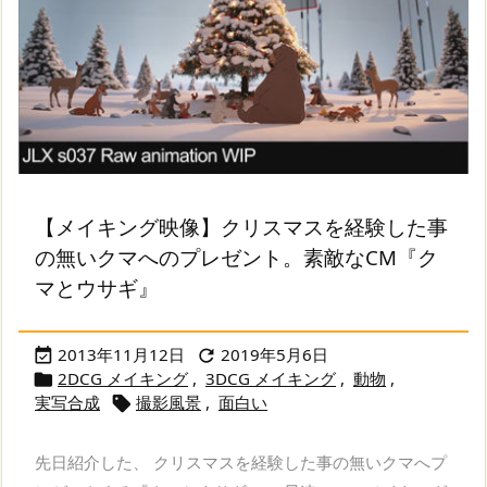
【メイキング映像】クリスマスを経験した事
の無いクマへのプレゼント。素敵なCM『ク
マとウサギ』
2013年11月12日
2019年5月6日


2DCG メイキング
,
3DCG メイキング
,
動物
,

実写合成
撮影風景
,
面白い

先日紹介した、 クリスマスを経験した事の無いクマへプ