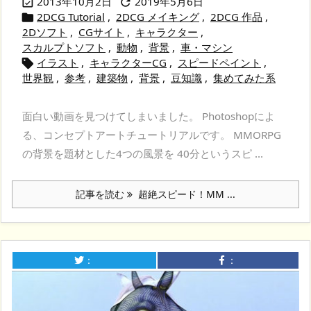
2013年10月2日
2019年5月6日


2DCG Tutorial
,
2DCG メイキング
,
2DCG 作品
,

2Dソフト
,
CGサイト
,
キャラクター
,
スカルプトソフト
,
動物
,
背景
,
車・マシン
イラスト
,
キャラクターCG
,
スピードペイント
,

世界観
,
参考
,
建築物
,
背景
,
豆知識
,
集めてみた系
面白い動画を見つけてしまいました。 Photoshopによ
る、コンセプトアートチュートリアルです。 MMORPG
の背景を題材とした4つの風景を 40分というスピ ...
記事を読む
超絶スピード！MM ...
：
：