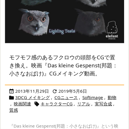
モフモフ感のあるフクロウの頭部をCGで置
き換え。映画『Das kleine Gespenst(邦題：
小さなおばけ)』CGメイキング動画。
2013年11月29日
2019年5月6日


3DCG メイキング
,
CGニュース
,
Softimage
,
動物

,
映画関連
キャラクターCG
,
リアル
,
実写合成
,

質感
『Das kleine Gespenst(邦題：小さなおばけ)』という映