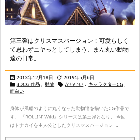
第三弾はクリスマスバージョン！可愛らしく
て思わずニヤっとしてしまう、まん丸い動物
達の日常。
2013年12月18日
2019年5月6日


3DCG 作品
,
動物
かわいい
,
キャラクターCG
,


面白い
身体が風船のように丸くなった動物達を描いたCG作品で
す。 『ROLLIN’ Wild』シリーズは第三弾となり、 今回
はトナカイを主人公としたクリスマスバージョン ...