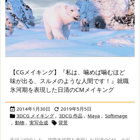
【CGメイキング】『私は、噛めば噛むほど
味が出る、スルメのような人間です！』就職
氷河期を表現した日清のCMメイキング
2014年1月30日
2019年5月5日


3DCG メイキング
,
3DCG 作品
,
Maya
,
Softimage

,
動物
,
実写合成
背景

先日ご紹介した、就職氷河期を表現した日清のCM。その