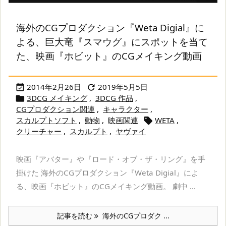
海外のCGプロダクション『Weta Digial』に
よる、巨大竜『スマウグ』にスポットを当て
た、映画『ホビット』のCGメイキング動画
2014年2月26日
2019年5月5日


3DCG メイキング
,
3DCG 作品
,

CGプロダクション関連
,
キャラクター
,
スカルプトソフト
,
動物
,
映画関連
WETA
,

クリーチャー
,
スカルプト
,
ヤヴァイ
映画『アバター』や『ロード・オブ・ザ・リング』を手
掛けた 海外のCGプロダクション『Weta Digial』によ
る、映画『ホビット』のCGメイキング動画。 劇中 ...
記事を読む
海外のCGプロダク ...