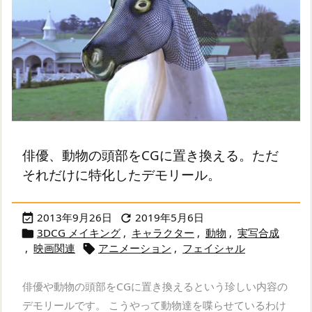
俳優、動物の頭部をCGに置き換える。ただ
それだけに特化したデモリール。
2013年9月26日
2019年5月6日


3DCG メイキング
,
キャラクター
,
動物
,
実写合成

,
映画関連
アニメーション
,
フェイシャル

俳優や動物の頭部をCGに置き換えるという珍しい内容の
デモリールです。 こうやって動物達を喋らせているわけ