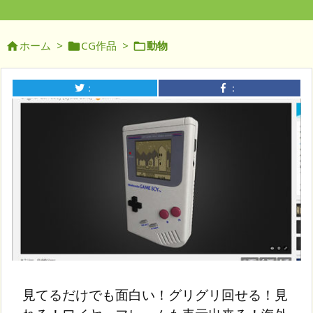
ホーム
>
CG作品
>
動物



：
：
見てるだけでも面白い！グリグリ回せる！見