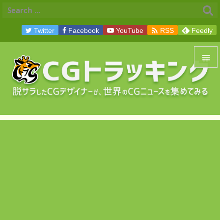

Twitter
Facebook
YouTube
RSS
Feedly


メニュ

サイド

前へ

次へ

検索