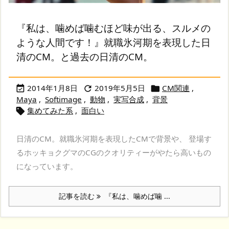
『私は、噛めば噛むほど味が出る、スルメの
ような人間です！』就職氷河期を表現した日
清のCM。と過去の日清のCM。
2014年1月8日
2019年5月5日
CM関連
,



Maya
,
Softimage
,
動物
,
実写合成
,
背景
集めてみた系
,
面白い

日清のCM。就職氷河期を表現したCMで背景や、 登場す
るホッキョクグマのCGのクオリティーがやたら高いもの
になっています。
記事を読む
『私は、噛めば噛 ...