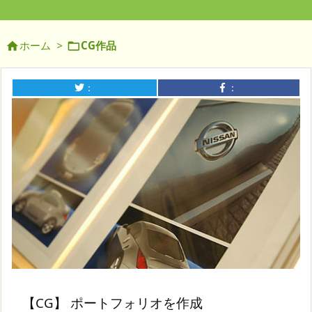
ホーム
>
CG作品


：
：
【CG】 ポートフォリオを作成