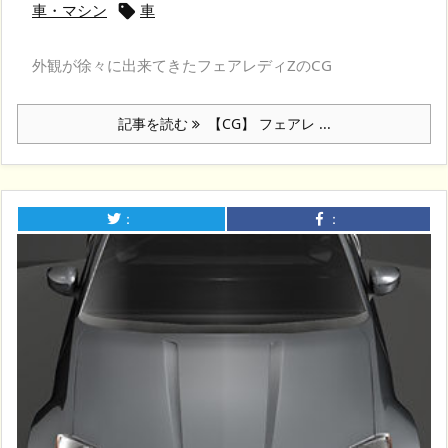
車・マシン
車

外観が徐々に出来てきたフェアレディZのCG
記事を読む
【CG】 フェアレ ...
：
：