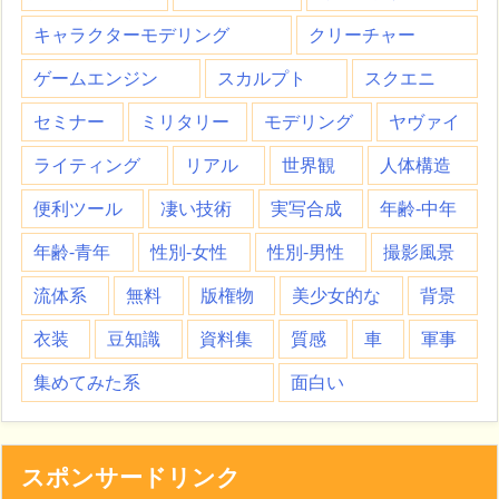
キャラクターモデリング
クリーチャー
ゲームエンジン
スカルプト
スクエニ
セミナー
ミリタリー
モデリング
ヤヴァイ
ライティング
リアル
世界観
人体構造
便利ツール
凄い技術
実写合成
年齢-中年
年齢-青年
性別-女性
性別-男性
撮影風景
流体系
無料
版権物
美少女的な
背景
衣装
豆知識
資料集
質感
車
軍事
集めてみた系
面白い
スポンサードリンク