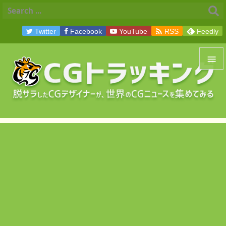

Twitter
Facebook
YouTube
RSS
Feedly


メニュ

サイド

前へ

次へ

検索