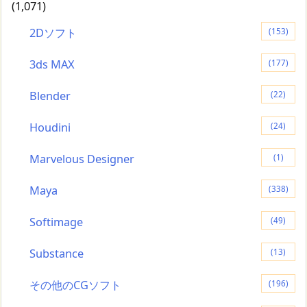
(1,071)
2Dソフト
(153)
3ds MAX
(177)
Blender
(22)
Houdini
(24)
Marvelous Designer
(1)
Maya
(338)
Softimage
(49)
Substance
(13)
その他のCGソフト
(196)