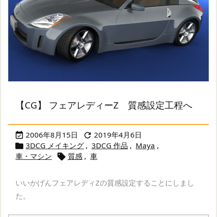
【CG】 フェアレディーZ 質感設定工程へ
2006年8月15日
2019年4月6日


3DCG メイキング
,
3DCG 作品
,
Maya
,

車・マシン
質感
,
車

いいかげんフェアレディZの質感設定することにしまし
た。