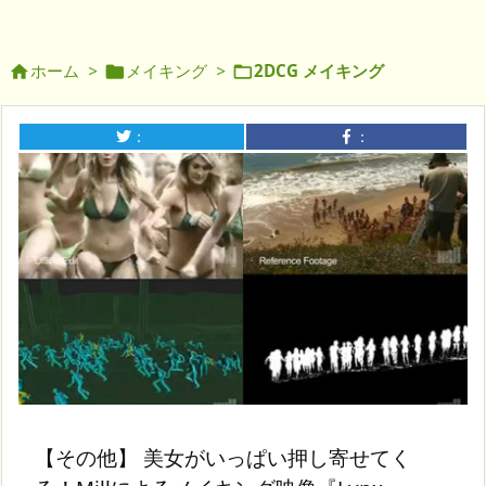
ホーム
>
メイキング
>
2DCG メイキング



：
：
【その他】 美女がいっぱい押し寄せてく