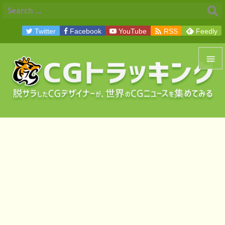

Twitter
Facebook
YouTube
RSS
Feedly


メニュ

サイド

前へ

次へ

検索