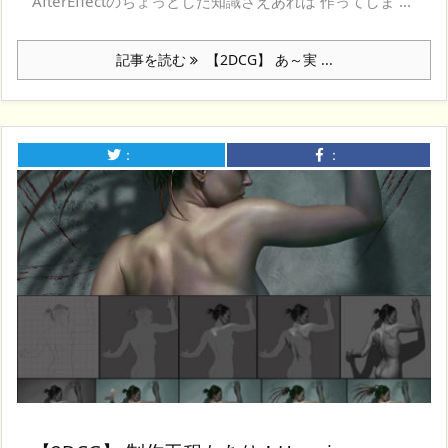
AfterEffectのちょっとした知識さえあれば 作ってしま ...
記事を読む
【2DCG】 あ～実 ...
：
：