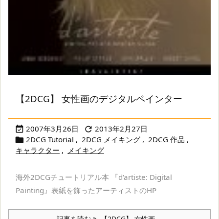
【2DCG】 女性画のデジタルペインター
2007年3月26日
2013年2月27日


2DCG Tutorial
,
2DCG メイキング
,
2DCG 作品
,

キャラクター
,
メイキング
海外2DCGチュートリアル本 『d'artiste: Digital
Painting』表紙を飾ったアーティストのHP
記事を読む
【2DCG】 女性画 ...