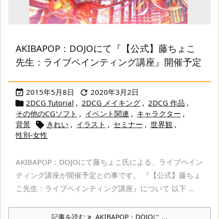
AKIBAPOP：DOJOにて『【公式】藤ちょこ
先生：ライブペインティング講座』開催予定
2015年5月8日
2020年3月2日


2DCG Tutorial
,
2DCG メイキング
,
2DCG 作品
,

その他のCGソフト
,
イベント関連
,
キャラクター
,
背景
きれい
,
イラスト
,
セミナー
,
世界観
,

性別-女性
AKIBAPOP：DOJOにて藤ちょこ氏による、ライブペイン
ティング講座が開催予定との事です。 『【公式】藤ちょ
こ先生：ライブペインティング講座』について 以下 ...
記事を読む
AKIBAPOP：DOJOに ...