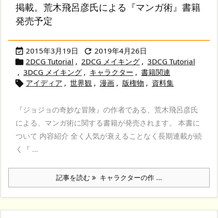
掲載。荒木飛呂彦氏による『マンガ術』書籍
発売予定
2015年3月19日
2019年4月26日


2DCG Tutorial
,
2DCG メイキング
,
3DCG Tutorial

,
3DCG メイキング
,
キャラクター
,
書籍関連
アイディア
,
世界観
,
漫画
,
版権物
,
資料集

『ジョジョの奇妙な冒険』の作者である、荒木飛呂彦氏
による、マンガ術に関する書籍が発売されます。 本書に
ついて 内容紹介 全く人気が衰えることなく長期連載が続
く『 ...
記事を読む
キャラクターの作 ...