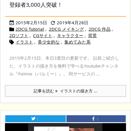
登録者3,000人突破！
2015年2月15日
2019年4月28日


2DCG Tutorial
,
2DCG メイキング
,
2DCG 作品
,

2Dソフト
,
CGサイト
,
キャラクター
,
背景
イラスト
,
美少女的な
,
集めてみた系

2015年2月15日、本日3度目の更新です。 以前ご紹介し
た、イラストの描き方を無料で学べるYoutubeチャンネ
ル『Palmie（パルミー）』。 同サービスの ...
記事を読む
イラストの描き方 ...
：
：