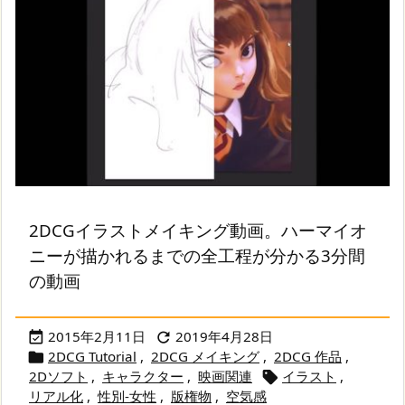
2DCGイラストメイキング動画。ハーマイオ
ニーが描かれるまでの全工程が分かる3分間
の動画
2015年2月11日
2019年4月28日


2DCG Tutorial
,
2DCG メイキング
,
2DCG 作品
,

2Dソフト
,
キャラクター
,
映画関連
イラスト
,

リアル化
,
性別-女性
,
版権物
,
空気感