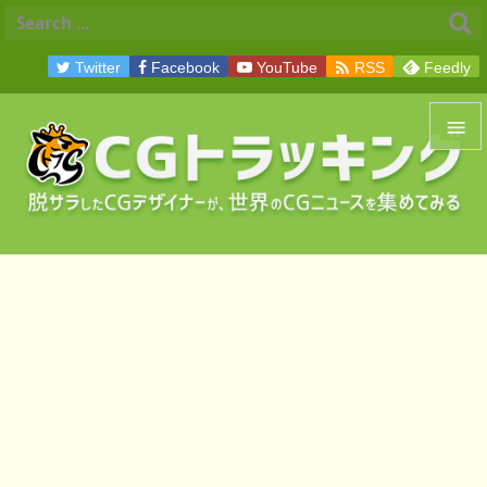

Twitter
Facebook
YouTube
RSS
Feedly


メニュ

サイド

前へ

次へ

検索