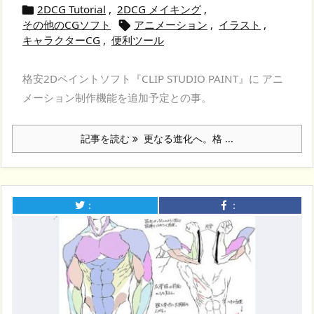
2DCG Tutorial
,
2DCG メイキング
,

その他のCGソフト
アニメーション
,
イラスト
,

キャラクターCG
,
便利ツール
格安2Dペイントソフト『CLIP STUDIO PAINT』に アニ
メーション制作機能を追加予定との事。
記事を読む
更なる進化へ。格 ...
：
：