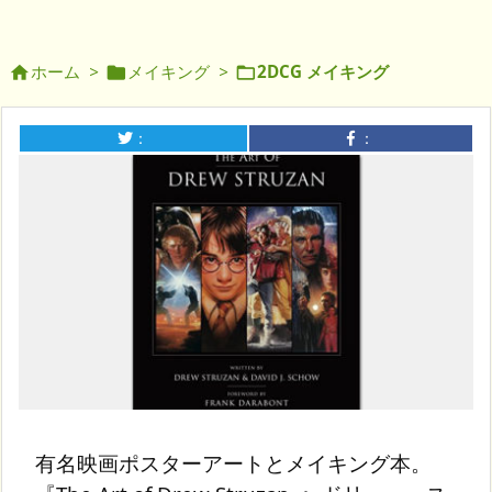
ホーム
>
メイキング
>
2DCG メイキング



：
：
有名映画ポスターアートとメイキング本。