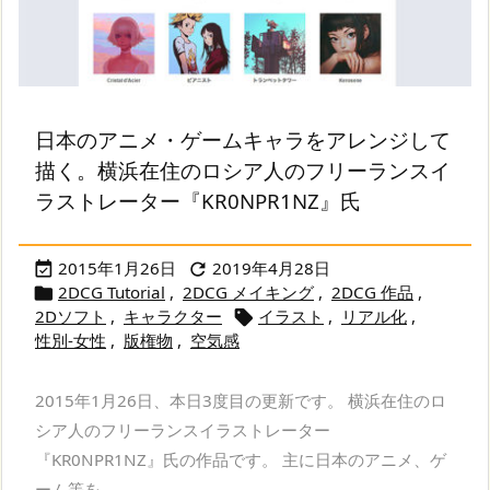
日本のアニメ・ゲームキャラをアレンジして
描く。横浜在住のロシア人のフリーランスイ
ラストレーター『KR0NPR1NZ』氏
2015年1月26日
2019年4月28日


2DCG Tutorial
,
2DCG メイキング
,
2DCG 作品
,

2Dソフト
,
キャラクター
イラスト
,
リアル化
,

性別-女性
,
版権物
,
空気感
2015年1月26日、本日3度目の更新です。 横浜在住のロ
シア人のフリーランスイラストレーター
『KR0NPR1NZ』氏の作品です。 主に日本のアニメ、ゲ
ーム等を ...