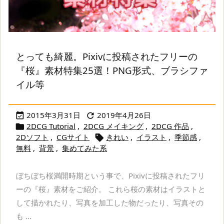
とっても綺麗。Pixivに投稿されたフリーの
『桜』素材特集25選！PNG形式、ブラシファ
イル等
2015年3月31日
2019年4月26日


2DCG Tutorial
,
2DCG メイキング
,
2DCG 作品
,

2Dソフト
,
CGサイト
きれい
,
イラスト
,
季節感
,

無料
,
背景
,
集めてみた系
ぼちぼち桜満開時期という事で、Pixivに投稿されたフリ
ーの『桜』素材をご紹介。 これら桜の素材はイラストと
して描かれたり、写真を加工した物だったり、写真その
も ...