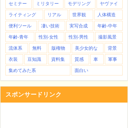
セミナー
ミリタリー
モデリング
ヤヴァイ
ライティング
リアル
世界観
人体構造
便利ツール
凄い技術
実写合成
年齢-中年
年齢-青年
性別-女性
性別-男性
撮影風景
流体系
無料
版権物
美少女的な
背景
衣装
豆知識
資料集
質感
車
軍事
集めてみた系
面白い
スポンサードリンク