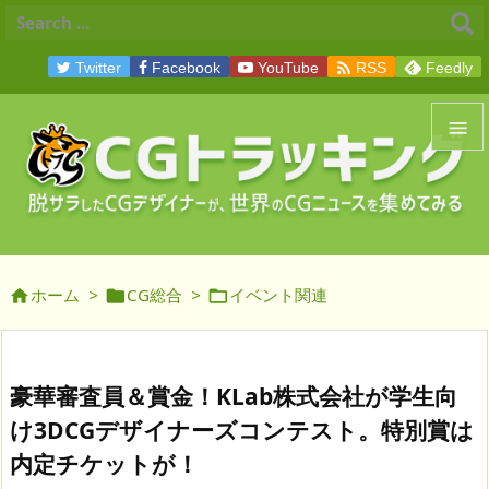

Twitter
Facebook
YouTube
RSS
Feedly


メニュ

サイド
ホーム
>
CG総合
>
イベント関連




前へ

次へ
豪華審査員＆賞金！KLab株式会社が学生向

け3DCGデザイナーズコンテスト。特別賞は
検索
内定チケットが！