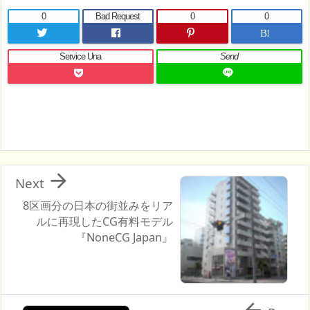
0
Bad Request
0
0
B!
Service Una
Send

Next
8区画分の日本の街並みをリア
ルに再現したCG有料モデル
『NoneCG Japan』
