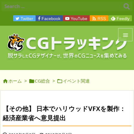

Twitter
Facebook
YouTube
RSS
Feedly


メニュ

サイド
ホーム
>
CG総合
>
イベント関連




前へ

次へ
【その他】 日本でハリウッドVFXを製作：

経済産業省へ意見提出
検索