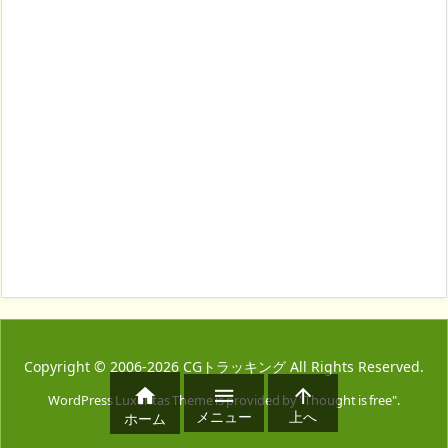
Copyright ©
2006
-2026
CGトラッキング
All Rights Reserved.



WordPress Luxeritas Theme is provided by "
Thought is free
".
メニュー
上へ
ホーム