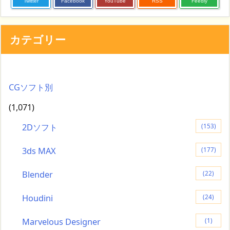
Twitter
Facebook
YouTube
RSS
Feedly
カテゴリー
CGソフト別
(1,071)
2Dソフト
(153)
3ds MAX
(177)
Blender
(22)
Houdini
(24)
Marvelous Designer
(1)