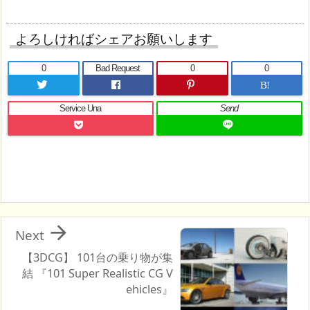
よろしければシェアお願いします
0
Bad Request
0
0
B!
Service Una
Send

Next
【3DCG】 101台の乗り物が集
結 『101 Super Realistic CG V
ehicles』