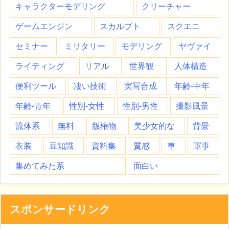
キャラクターモデリング
クリーチャー
ゲームエンジン
スカルプト
スクエニ
セミナー
ミリタリー
モデリング
ヤヴァイ
ライティング
リアル
世界観
人体構造
便利ツール
凄い技術
実写合成
年齢-中年
年齢-青年
性別-女性
性別-男性
撮影風景
流体系
無料
版権物
美少女的な
背景
衣装
豆知識
資料集
質感
車
軍事
集めてみた系
面白い
スポンサードリンク