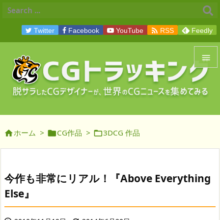

Twitter
Facebook
YouTube
RSS
Feedly


メニュ

サイド
ホーム
>
CG作品
>
3DCG 作品




前へ

次へ
今作も非常にリアル！『Above Everything

Else』
検索