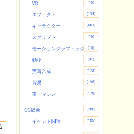
VR
(16)
エフェクト
(134)
キャラクター
(603)
スクリプト
(16)
モーショングラフィック
(10)
動物
(91)
実写合成
(172)
背景
(196)
車・マシン
(178)
CG総合
(200)
イベント関連
(185)
品