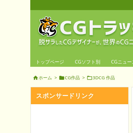
トップページ
CGソフト別
CGニュー
ホーム
>
CG作品
>
3DCG 作品



スポンサードリンク