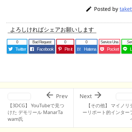
Posted by
take

よろしければシェアお願いします
0
Bad Request
0
0
Service Una
Se
Twitter
Facebook
Pin it
Hatena
Pocket
B!


Prev
Next
【3DCG】 YouTubeで見つ
【その他】 マイノリ
けた デモリール ManarTa
ーリポート的インター
wam氏