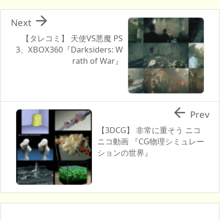

Next
【タレコミ】 天使VS悪魔 PS
3、XBOX360『Darksiders: W
rath of War』

Prev
【3DCG】 非常に重そう ニコ
ニコ動画 『CG物理シミュレー
ションの世界』