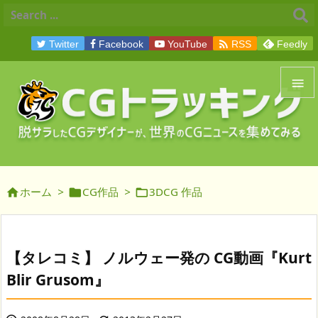

Twitter
Facebook
YouTube
RSS
Feedly


メニュ

サイド
ホーム
>
CG作品
>
3DCG 作品




前へ

次へ
【タレコミ】 ノルウェー発の CG動画『Kurt

Blir Grusom』
検索