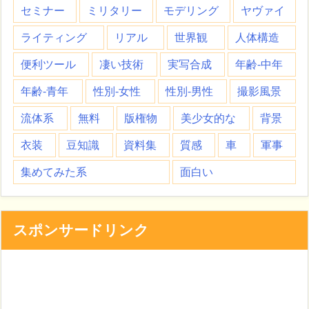
セミナー
ミリタリー
モデリング
ヤヴァイ
ライティング
リアル
世界観
人体構造
便利ツール
凄い技術
実写合成
年齢-中年
年齢-青年
性別-女性
性別-男性
撮影風景
流体系
無料
版権物
美少女的な
背景
衣装
豆知識
資料集
質感
車
軍事
集めてみた系
面白い
スポンサードリンク