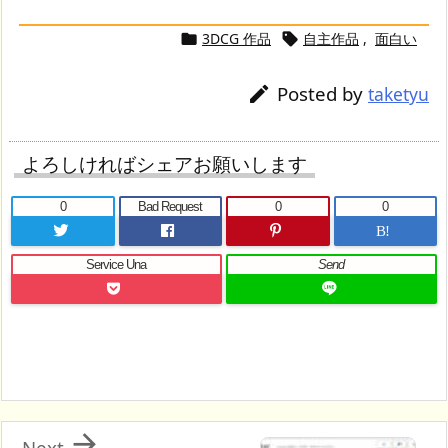
3DCG 作品
自主作品
,
面白い


Posted by

taketyu
よろしければシェアお願いします
0
Bad Request
0
0
B!
Service Una
Send

Next