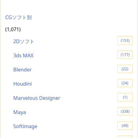
CGソフト別
(1,071)
2Dソフト
(153)
3ds MAX
(177)
Blender
(22)
Houdini
(24)
Marvelous Designer
(1)
Maya
(338)
Softimage
(49)