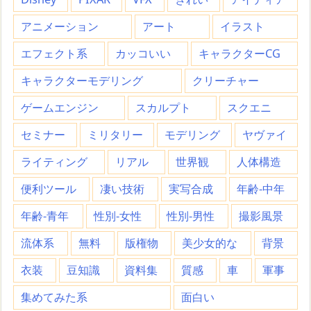
アニメーション
アート
イラスト
エフェクト系
カッコいい
キャラクターCG
キャラクターモデリング
クリーチャー
ゲームエンジン
スカルプト
スクエニ
セミナー
ミリタリー
モデリング
ヤヴァイ
ライティング
リアル
世界観
人体構造
便利ツール
凄い技術
実写合成
年齢-中年
年齢-青年
性別-女性
性別-男性
撮影風景
流体系
無料
版権物
美少女的な
背景
衣装
豆知識
資料集
質感
車
軍事
集めてみた系
面白い