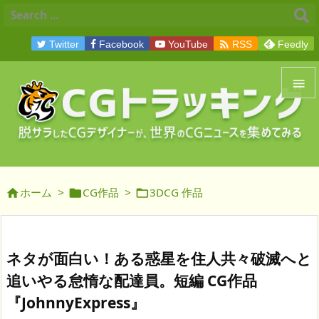

Twitter
Facebook
YouTube
RSS
Feedly


メニュ

サイド
ホーム
>
CG作品
>
3DCG 作品




前へ

次へ
ネタが面白い！ある惑星を住人共々破滅へと

追いやる怠惰な配達員。短編 CG作品
検索
『JohnnyExpress』