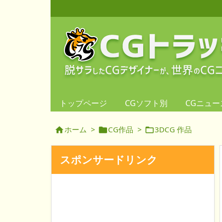
トップページ
CGソフト別
CGニュー
ホーム
>
CG作品
>
3DCG 作品



スポンサードリンク