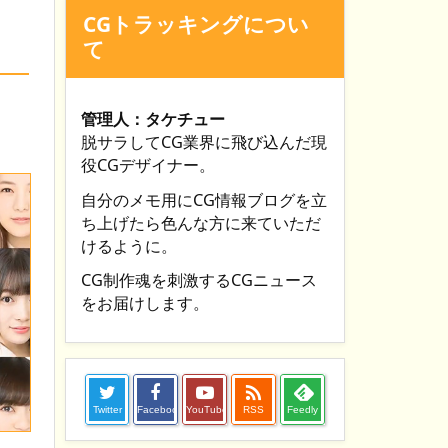
CGトラッキングについ
て
管理人：タケチュー
脱サラしてCG業界に飛び込んだ現
役CGデザイナー。
自分のメモ用にCG情報ブログを立
ち上げたら色んな方に来ていただ
けるように。
CG制作魂を刺激するCGニュース
をお届けします。

Twitter
Facebook
YouTube
RSS
Feedly