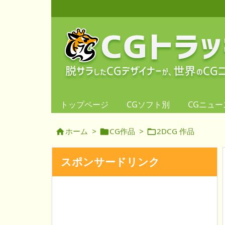
トップページ
CGソフト別
CGニュー
ホーム
>
CG作品
>
2DCG 作品



スポンサードリンク