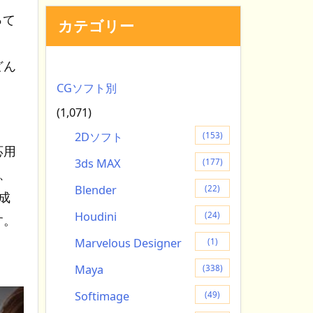
って
カテゴリー
どん
CGソフト別
(1,071)
2Dソフト
(153)
応用
3ds MAX
(177)
、
Blender
(22)
生成
Houdini
(24)
す。
Marvelous Designer
(1)
Maya
(338)
Softimage
(49)