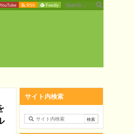

YouTube
RSS
Feedly
サイト内検索
を
ル