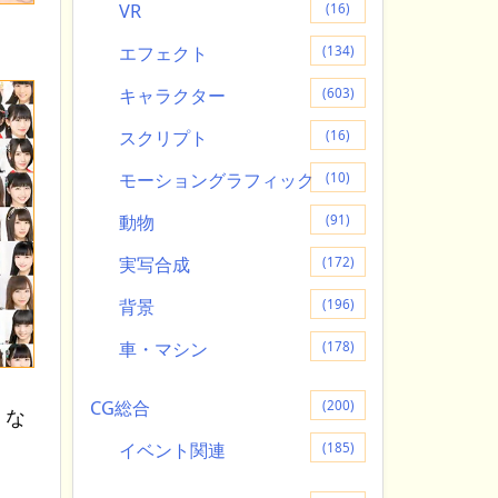
VR
(16)
エフェクト
(134)
キャラクター
(603)
スクリプト
(16)
モーショングラフィック
(10)
動物
(91)
実写合成
(172)
背景
(196)
車・マシン
(178)
CG総合
(200)
くな
イベント関連
(185)