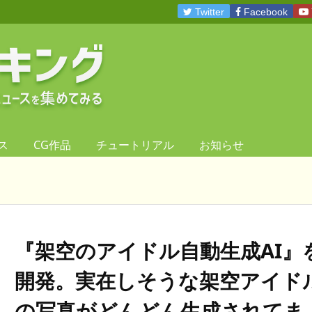
Twitter
Facebook
ス
CG作品
チュートリアル
お知らせ
『架空のアイドル自動生成AI』
開発。実在しそうな架空アイド
の写真がどんどん生成されてま