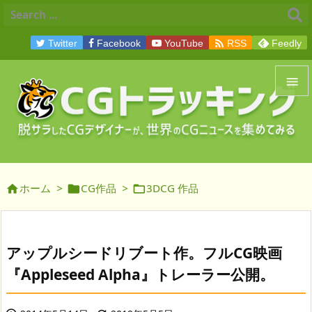

Twitter
Facebook
YouTube
RSS
Feedly


メニュ

サイド
ホーム
>
CG作品
>
3DCG 作品




前へ

次へ
アップルシードリブート作。フルCG映画

『Appleseed Alpha』トレーラー公開。
検索