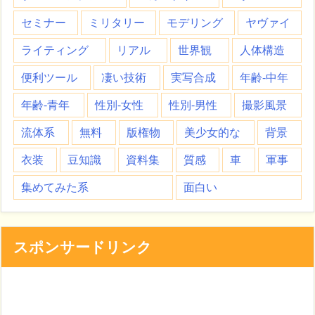
セミナー
ミリタリー
モデリング
ヤヴァイ
ライティング
リアル
世界観
人体構造
便利ツール
凄い技術
実写合成
年齢-中年
年齢-青年
性別-女性
性別-男性
撮影風景
流体系
無料
版権物
美少女的な
背景
衣装
豆知識
資料集
質感
車
軍事
集めてみた系
面白い
スポンサードリンク