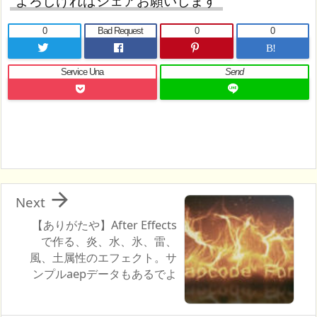
よろしければシェアお願いします
0
Bad Request
0
0
B!
Service Una
Send

Next
【ありがたや】After Effects
で作る、炎、水、氷、雷、
風、土属性のエフェクト。サ
ンプルaepデータもあるでよ