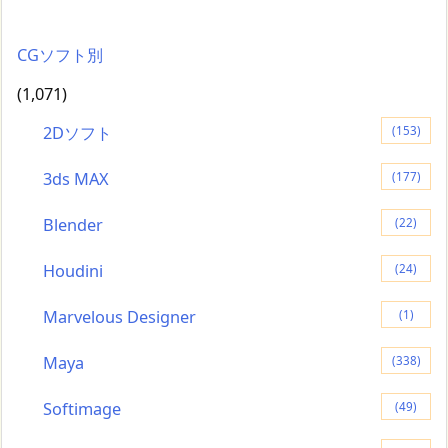
CGソフト別
(1,071)
2Dソフト
(153)
3ds MAX
(177)
Blender
(22)
Houdini
(24)
Marvelous Designer
(1)
Maya
(338)
Softimage
(49)