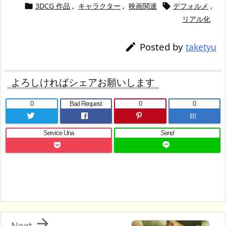
3DCG 作品
,
キャラクター
,
映画関連
デフォルメ
,


リアル化
Posted by

taketyu
よろしければシェアお願いします
0
Bad Request
0
0
B!
Service Una
Send

Next