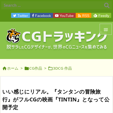

Twitter
Facebook
YouTube
RSS
Feedly


メニュ

サイド
ホーム
>
CG作品
>
3DCG 作品




前へ

次へ
いい感じにリアル。『タンタンの冒険旅

行』がフルCGの映画『TINTIN』となって公
検索
開予定