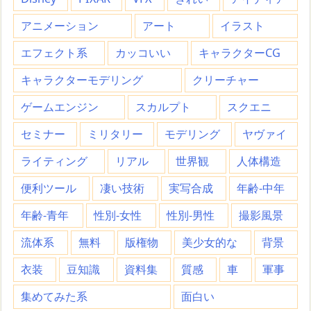
アニメーション
アート
イラスト
エフェクト系
カッコいい
キャラクターCG
キャラクターモデリング
クリーチャー
ゲームエンジン
スカルプト
スクエニ
セミナー
ミリタリー
モデリング
ヤヴァイ
ライティング
リアル
世界観
人体構造
便利ツール
凄い技術
実写合成
年齢-中年
年齢-青年
性別-女性
性別-男性
撮影風景
流体系
無料
版権物
美少女的な
背景
衣装
豆知識
資料集
質感
車
軍事
集めてみた系
面白い