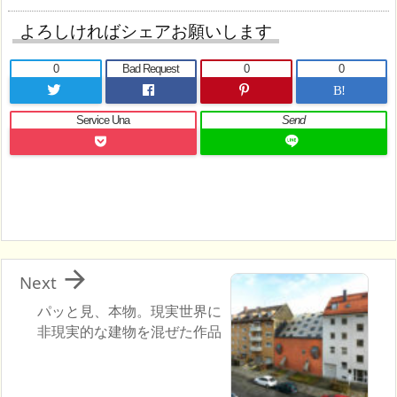
よろしければシェアお願いします
0
Bad Request
0
0
B!
Service Una
Send

Next
パッと見、本物。現実世界に
非現実的な建物を混ぜた作品