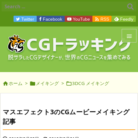

Twitter
Facebook
YouTube
RSS
Feedly


メニュ

サイド
ホーム
>
メイキング
>
3DCG メイキング




前へ

次へ
マスエフェクト3のCGムービーメイキング

記事
検索