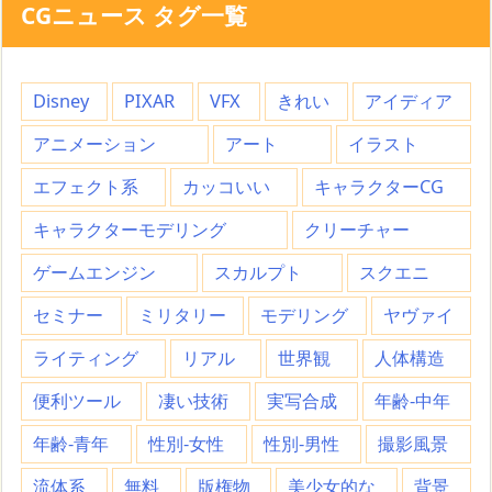
CGニュース タグ一覧
Disney
PIXAR
VFX
きれい
アイディア
アニメーション
アート
イラスト
エフェクト系
カッコいい
キャラクターCG
キャラクターモデリング
クリーチャー
ゲームエンジン
スカルプト
スクエニ
セミナー
ミリタリー
モデリング
ヤヴァイ
ライティング
リアル
世界観
人体構造
便利ツール
凄い技術
実写合成
年齢-中年
年齢-青年
性別-女性
性別-男性
撮影風景
流体系
無料
版権物
美少女的な
背景