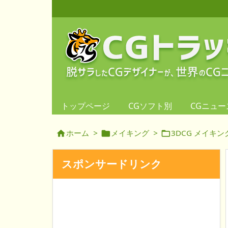
トップページ
CGソフト別
CGニュー
ホーム
>
メイキング
>
3DCG メイキン



スポンサードリンク