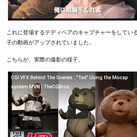
これに登場するテディベアのキャプチャーをしてい
子の動画がアップされていました。
こちらが、実際の撮影の様子。
CGI VFX Behind The Scenes : "Ted" Using the Mocap
この動画を YouTube で視聴
system MVN | TheCGBros