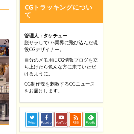
CGトラッキングについ
て
管理人：タケチュー
脱サラしてCG業界に飛び込んだ現
役CGデザイナー。
自分のメモ用にCG情報ブログを立
ち上げたら色んな方に来ていただ
けるように。
CG制作魂を刺激するCGニュース
をお届けします。

Twitter
Facebook
YouTube
RSS
Feedly