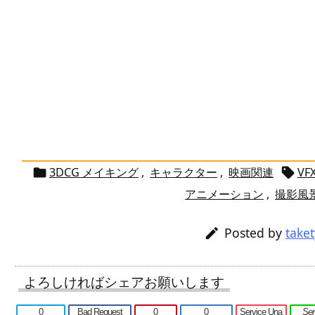
3DCG メイキング
,
キャラクター
,
映画関連
VF


アニメーション
,
撮影風
Posted by
take

よろしければシェアお願いします
0
Bad Request
0
0
Service Una
Se