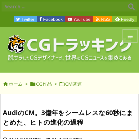

Twitter
Facebook
YouTube
RSS
Feedly


メニュ

サイド
ホーム
>
CG作品
>
CM関連




前へ

次へ
AudiのCM。3億年をシームレスな60秒にま

とめた、ヒトの進化の過程
検索