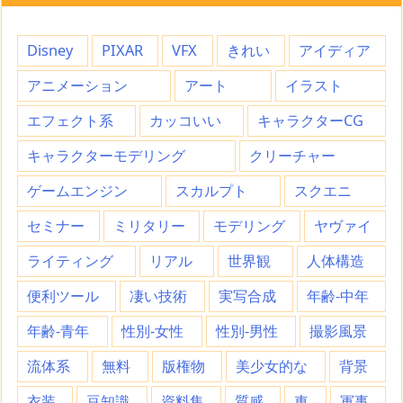
Disney
PIXAR
VFX
きれい
アイディア
アニメーション
アート
イラスト
エフェクト系
カッコいい
キャラクターCG
キャラクターモデリング
クリーチャー
ゲームエンジン
スカルプト
スクエニ
セミナー
ミリタリー
モデリング
ヤヴァイ
ライティング
リアル
世界観
人体構造
便利ツール
凄い技術
実写合成
年齢-中年
年齢-青年
性別-女性
性別-男性
撮影風景
流体系
無料
版権物
美少女的な
背景
衣装
豆知識
資料集
質感
車
軍事