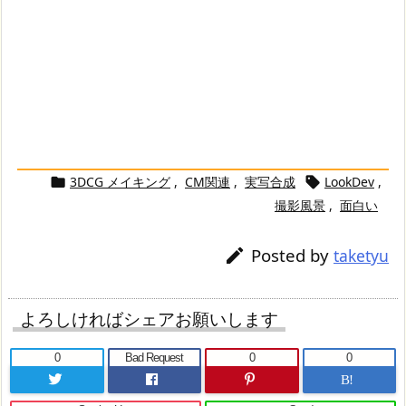
3DCG メイキング
,
CM関連
,
実写合成
LookDev
,


撮影風景
,
面白い
Posted by

taketyu
よろしければシェアお願いします
0
Bad Request
0
0
B!