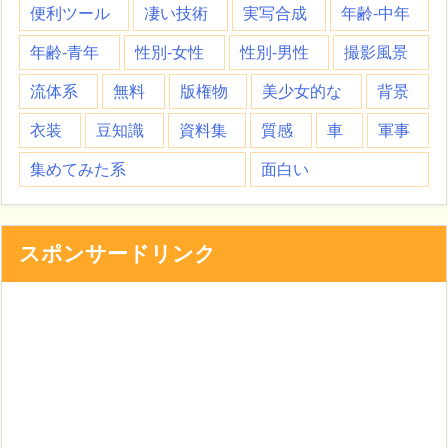
便利ツール
凄い技術
実写合成
年齢-中年
年齢-青年
性別-女性
性別-男性
撮影風景
流体系
無料
版権物
美少女的な
背景
衣装
豆知識
資料集
質感
車
軍事
集めてみた系
面白い
スポンサードリンク