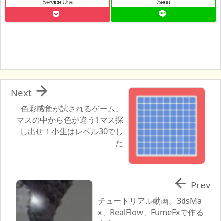
Service Una
Send

Next
色彩感覚が試されるゲーム。
マスの中から色が違う1マス探
し出せ！小生はレベル30でし
た

Prev
チュートリアル動画。3dsMa
x、RealFlow、FumeFxで作る