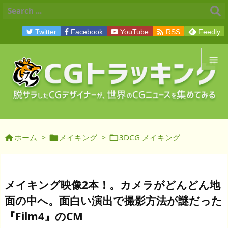

Twitter
Facebook
YouTube
RSS
Feedly


メニュ

サイド
ホーム
>
メイキング
>
3DCG メイキング




前へ

次へ
メイキング映像2本！。カメラがどんどん地

面の中へ。面白い演出で撮影方法が謎だった
検索
『Film4』のCM