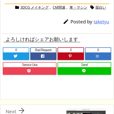
3DCG メイキング
,
CM関連
,
車・マシン
面白い


Posted by

taketyu
よろしければシェアお願いします
0
Bad Request
0
0
B!
Service Una
Send

Next