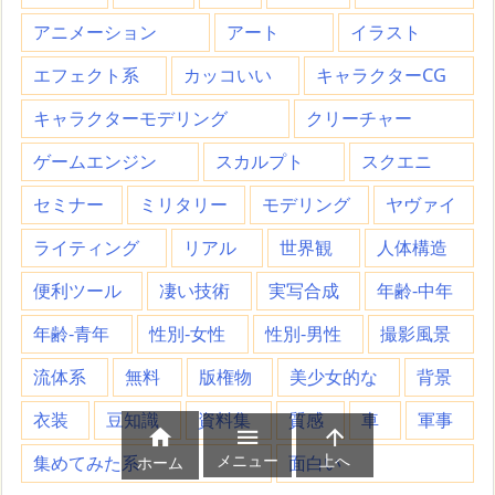
アニメーション
アート
イラスト
エフェクト系
カッコいい
キャラクターCG
キャラクターモデリング
クリーチャー
ゲームエンジン
スカルプト
スクエニ
セミナー
ミリタリー
モデリング
ヤヴァイ
ライティング
リアル
世界観
人体構造
便利ツール
凄い技術
実写合成
年齢-中年
年齢-青年
性別-女性
性別-男性
撮影風景
流体系
無料
版権物
美少女的な
背景
衣装
豆知識
資料集
質感
車
軍事



メニュー
上へ
集めてみた系
面白い
ホーム