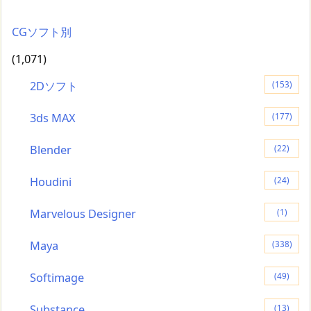
CGソフト別
(1,071)
2Dソフト
(153)
3ds MAX
(177)
Blender
(22)
Houdini
(24)
Marvelous Designer
(1)
Maya
(338)
Softimage
(49)
Substance
(13)