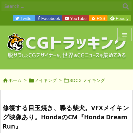

Twitter
Facebook
YouTube
RSS
Feedly


メニュ

サイド
ホーム
>
メイキング
>
3DCG メイキング




前へ

次へ
修復する目玉焼き、喋る柴犬。VFXメイキン

グ映像あり。HondaのCM『Honda Dream
検索
Run』