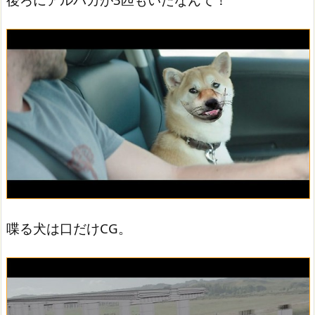
喋る犬は口だけCG。