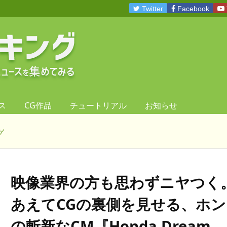
Twitter
Facebook
ス
CG作品
チュートリアル
お知らせ
グ
映像業界の方も思わずニヤつく
あえてCGの裏側を見せる、ホン
の斬新なCM『Honda Dream