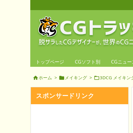
トップページ
CGソフト別
CGニュー
ホーム
>
メイキング
>
3DCG メイキン



スポンサードリンク