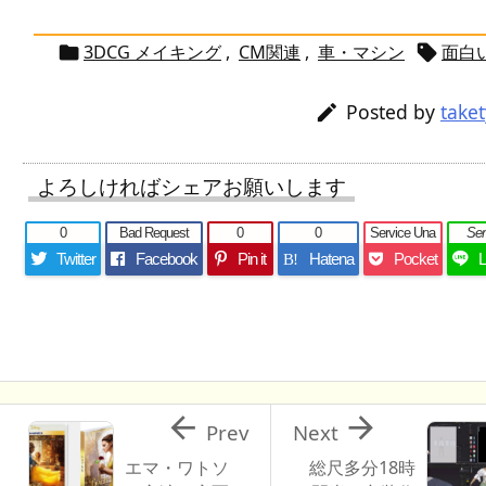
3DCG メイキング
,
CM関連
,
車・マシン
面白


Posted by
take

よろしければシェアお願いします
0
Bad Request
0
0
Service Una
Se
Twitter
Facebook
Pin it
Hatena
Pocket
B!


Prev
Next
エマ・ワトソ
総尺多分18時