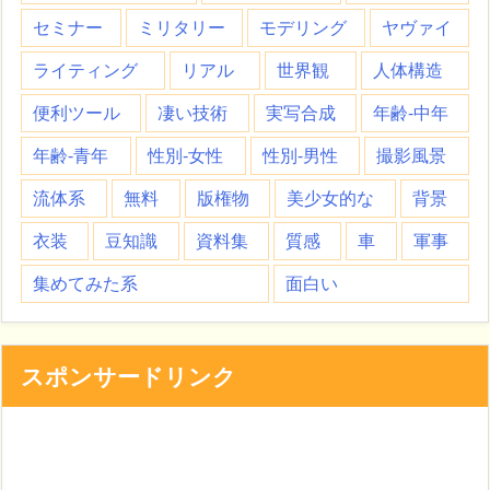
セミナー
ミリタリー
モデリング
ヤヴァイ
ライティング
リアル
世界観
人体構造
便利ツール
凄い技術
実写合成
年齢-中年
年齢-青年
性別-女性
性別-男性
撮影風景
流体系
無料
版権物
美少女的な
背景
衣装
豆知識
資料集
質感
車
軍事
集めてみた系
面白い
スポンサードリンク