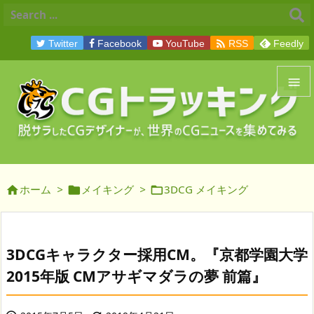

Twitter
Facebook
YouTube
RSS
Feedly


メニュ

サイド
ホーム
>
メイキング
>
3DCG メイキング




前へ

次へ
3DCGキャラクター採用CM。『京都学園大学

2015年版 CMアサギマダラの夢 前篇』
検索