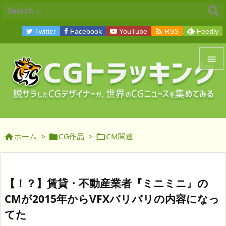

Twitter
Facebook
YouTube
RSS
Feedly


メニュ

サイド
ホーム
>
CG作品
>
CM関連




前へ

次へ
【！？】賃貸・不動産業者『ミニミニ』の

CMが2015年からVFXバリバリの内容になっ
検索
てた