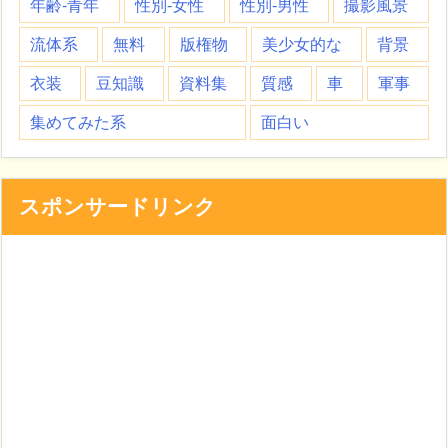
年齢-青年
性別-女性
性別-男性
撮影風景
流体系
無料
版権物
美少女的な
背景
衣装
豆知識
資料集
質感
車
軍事
集めてみた系
面白い
スポンサードリンク