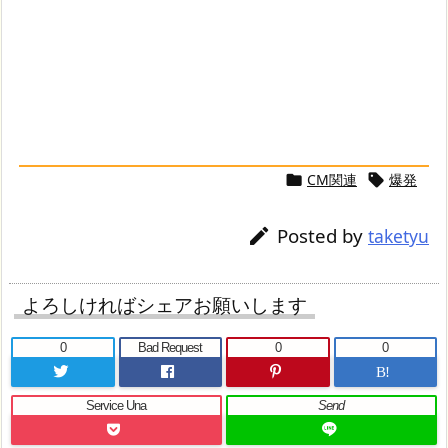
CM関連
爆発


Posted by

taketyu
よろしければシェアお願いします
0
Bad Request
0
0
B!
Service Una
Send