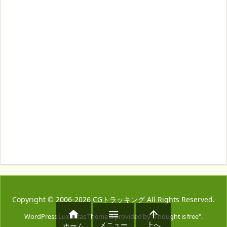
Copyright ©
2006
-2026
CGトラッキング
All Rights Reserved.



WordPress Luxeritas Theme is provided by "
Thought is free
".
メニュー
上へ
ホーム