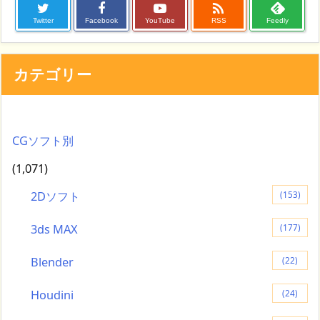

Twitter
Facebook
YouTube
RSS
Feedly
カテゴリー
CGソフト別
(1,071)
2Dソフト
(153)
3ds MAX
(177)
Blender
(22)
Houdini
(24)