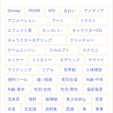
Disney
PIXAR
VFX
きれい
アイディア
アニメーション
アート
イラスト
エフェクト系
カッコいい
キャラクターCG
キャラクターモデリング
クリーチャー
ゲームエンジン
スカルプト
スクエニ
セミナー
ミリタリー
モデリング
ヤヴァイ
ライティング
リアル
世界観
人体構造
便利ツール
凄い技術
実写合成
年齢-中年
年齢-青年
性別-女性
性別-男性
撮影風景
流体系
無料
版権物
美少女的な
背景
衣装
豆知識
資料集
質感
車
軍事