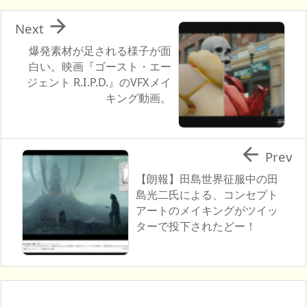

Next
爆発素材が足される様子が面
白い。映画『ゴースト・エー
ジェント R.I.P.D.』のVFXメイ
キング動画。

Prev
【朗報】田島世界征服中の田
島光二氏による、コンセプト
アートのメイキングがツイッ
ターで投下されたどー！