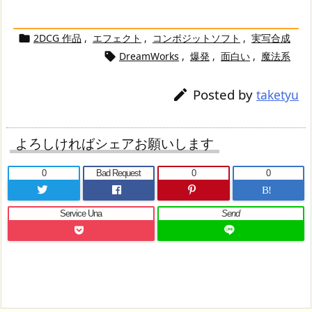
2DCG 作品
,
エフェクト
,
コンポジットソフト
,
実写合成

DreamWorks
,
爆発
,
面白い
,
魔法系

Posted by

taketyu
よろしければシェアお願いします
0
Bad Request
0
0
B!
Service Una
Send