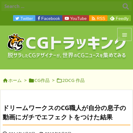

Twitter
Facebook
YouTube
RSS
Feedly


メニュ

サイド
ホーム
>
CG作品
>
2DCG 作品




前へ

次へ
ドリームワークスのCG職人が自分の息子の

動画にガチでエフェクトをつけた結果
検索