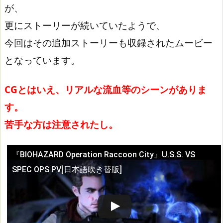
が、
更にストーリーが続いていたようで、
今回はその追加ストーリーも収録されたムービー
となっています。
CGとはいえ、リアルな流血等のシーンがありま
す。
苦手な方は注意されたし。
『BIOHAZARD Operation Raccoon City』U.S.S. VS
この動画を YouTube で視聴
SPEC OPS PV[日本語吹き替版]