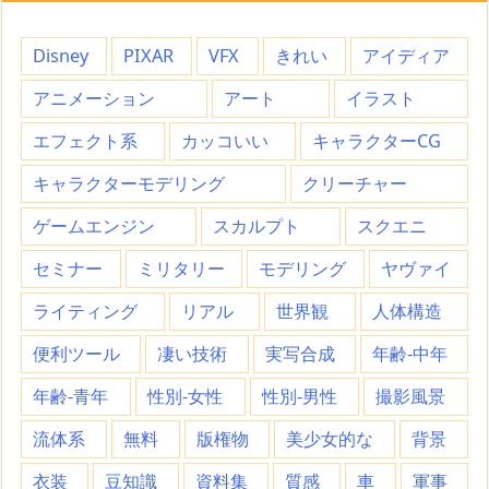
Disney
PIXAR
VFX
きれい
アイディア
アニメーション
アート
イラスト
エフェクト系
カッコいい
キャラクターCG
キャラクターモデリング
クリーチャー
ゲームエンジン
スカルプト
スクエニ
セミナー
ミリタリー
モデリング
ヤヴァイ
ライティング
リアル
世界観
人体構造
便利ツール
凄い技術
実写合成
年齢-中年
年齢-青年
性別-女性
性別-男性
撮影風景
流体系
無料
版権物
美少女的な
背景
衣装
豆知識
資料集
質感
車
軍事