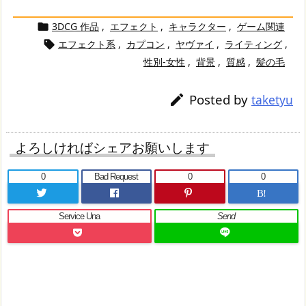
3DCG 作品
,
エフェクト
,
キャラクター
,
ゲーム関連

エフェクト系
,
カプコン
,
ヤヴァイ
,
ライティング
,

性別-女性
,
背景
,
質感
,
髪の毛
Posted by

taketyu
よろしければシェアお願いします
0
Bad Request
0
0
B!
Service Una
Send