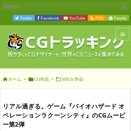

Twitter
Facebook
YouTube
RSS
Feedly


メニュ

サイド
ホーム
>
CG作品
>
3DCG 作品




前へ

次へ
リアル過ぎる。ゲーム『バイオハザード オ

ペレーションラクーンシティ』のCGムービ
検索
ー第2弾