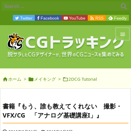

Twitter
Facebook
YouTube
RSS
Feedly


メニュ

サイド
ホーム
>
メイキング
>
2DCG Tutorial




前へ

次へ
書籍『もう、誰も教えてくれない 撮影・

VFX/CG 「アナログ基礎講座I」』
検索