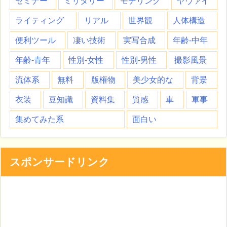
セミナー
ミリタリー
モデリング
ヤヴァイ
ライティング
リアル
世界観
人体構造
便利ツール
凄い技術
実写合成
年齢-中年
年齢-青年
性別-女性
性別-男性
撮影風景
流体系
無料
版権物
美少女的な
背景
衣装
豆知識
資料集
質感
車
軍事
集めてみた系
面白い
スポンサードリンク