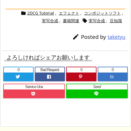
2DCG Tutorial
,
エフェクト
,
コンポジットソフト
,

実写合成
,
書籍関連
実写合成
,
豆知識

Posted by

taketyu
よろしければシェアお願いします
0
Bad Request
0
0
B!
Service Una
Send