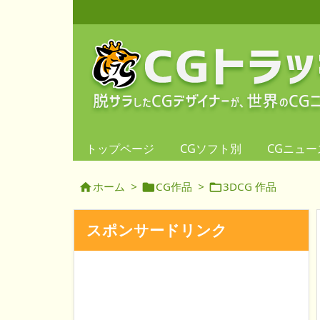
トップページ
CGソフト別
CGニュー
ホーム
>
CG作品
>
3DCG 作品



スポンサードリンク