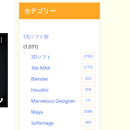
カテゴリー
CGソフト別
(1,071)
2Dソフト
(153)
3ds MAX
(177)
Blender
(22)
Houdini
(24)
Marvelous Designer
(1)
Maya
(338)
Softimage
(49)