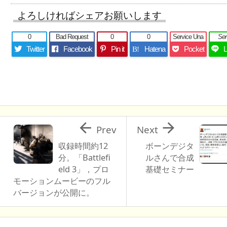
よろしければシェアお願いします
0
Bad Request
0
0
Service Una
Se
Twitter
Facebook
Pin it
Hatena
Pocket
B!


Prev
Next
収録時間約12
ボーンデジタ
分。「Battlefi
ルさんで合成
eld 3」，プロ
基礎セミナー
モーションムービーのフル
バージョンが公開に。