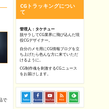
CGトラッキングについ
て
管理人：タケチュー
脱サラしてCG業界に飛び込んだ現
役CGデザイナー。
自分のメモ用にCG情報ブログを立
ち上げたら色んな方に来ていただ
けるように。
CG制作魂を刺激するCGニュース
をお届けします。

品で
Twitter
Facebook
YouTube
RSS
Feedly