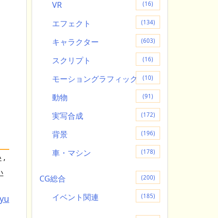
VR
(16)
エフェクト
(134)
キャラクター
(603)
スクリプト
(16)
モーショングラフィック
(10)
動物
(91)
実写合成
(172)
背景
(196)
車・マシン
(178)
い
,
い
CG総合
(200)
イベント関連
(185)
tyu