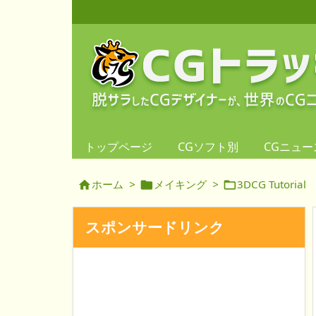
トップページ
CGソフト別
CGニュー
ホーム
>
メイキング
>
3DCG Tutorial



スポンサードリンク