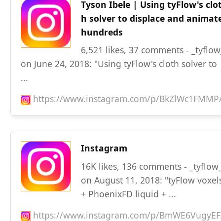
Tyson Ibele | Using tyFlow's clo
h solver to displace and animat
hundreds
6,521 likes, 37 comments - _tyflow
on June 24, 2018: "Using tyFlow's cloth solver to
...
https://www.instagram.com/p/BkZlWc1FMMP
Instagram
16K likes, 136 comments - _tyflow
on August 11, 2018: "tyFlow voxel
+ PhoenixFD liquid + ...
https://www.instagram.com/p/BmWE6VugyEF