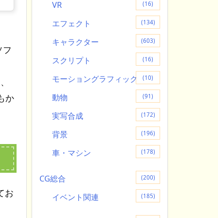
VR
(16)
エフェクト
(134)
キャラクター
(603)
ソフ
スクリプト
(16)
モーショングラフィック
(10)
り、
動物
もか
(91)
実写合成
(172)
背景
(196)
車・マシン
(178)
CG総合
(200)
てお
イベント関連
(185)