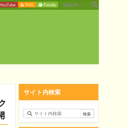

YouTube
RSS
Feedly
サイト内検索
ェク
開