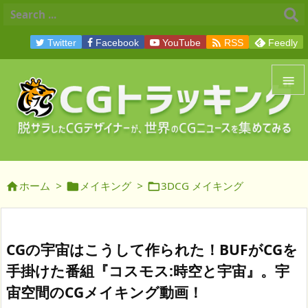

Twitter
Facebook
YouTube
RSS
Feedly


メニュ

サイド
ホーム
>
メイキング
>
3DCG メイキング




前へ

次へ
CGの宇宙はこうして作られた！BUFがCGを

手掛けた番組『コスモス:時空と宇宙』。宇
検索
宙空間のCGメイキング動画！