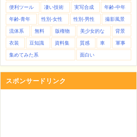
便利ツール
凄い技術
実写合成
年齢-中年
年齢-青年
性別-女性
性別-男性
撮影風景
流体系
無料
版権物
美少女的な
背景
衣装
豆知識
資料集
質感
車
軍事
集めてみた系
面白い
スポンサードリンク