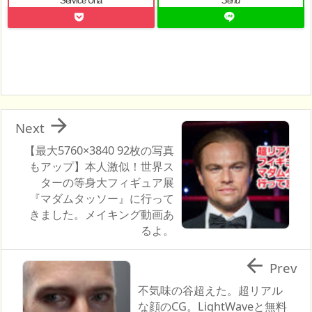
Service Una
Send

Next
【最大5760×3840 92枚の写真
もアップ】本人激似！世界ス
ターの等身大フィギュア展
『マダムタッソー』に行って
きました。メイキング動画あ
るよ。

Prev
不気味の谷超えた。超リアル
な顔のCG。LightWaveと無料