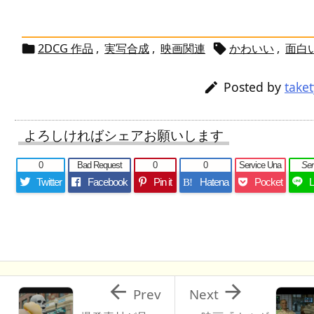
2DCG 作品
,
実写合成
,
映画関連
かわいい
,
面白


Posted by
take

よろしければシェアお願いします
0
Bad Request
0
0
Service Una
Se
Twitter
Facebook
Pin it
Hatena
Pocket
B!


Prev
Next