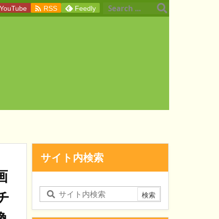

YouTube
RSS
Feedly
サイト内検索
画
チ
換