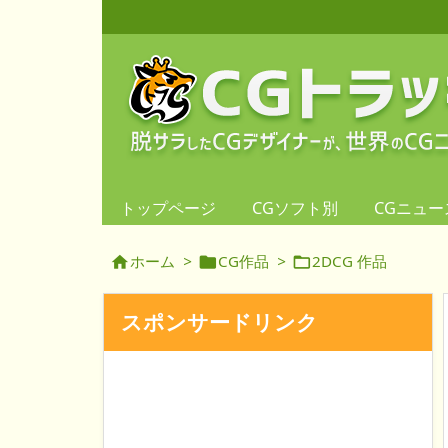
トップページ
CGソフト別
CGニュー
ホーム
>
CG作品
>
2DCG 作品



スポンサードリンク