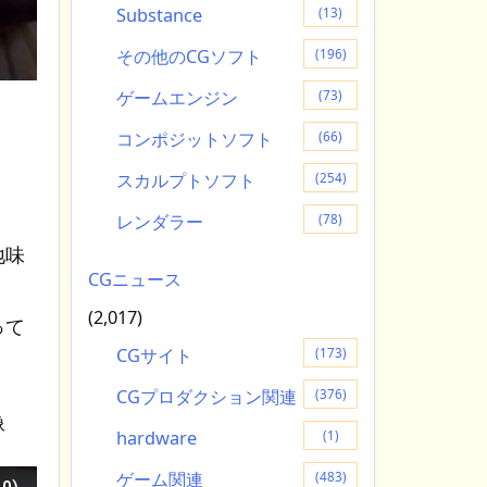
Substance
(13)
その他のCGソフト
(196)
ゲームエンジン
(73)
コンポジットソフト
(66)
。
スカルプトソフト
(254)
、
レンダラー
(78)
地味
CGニュース
(2,017)
って
CGサイト
(173)
CGプロダクション関連
(376)
像
hardware
(1)
ゲーム関連
(483)