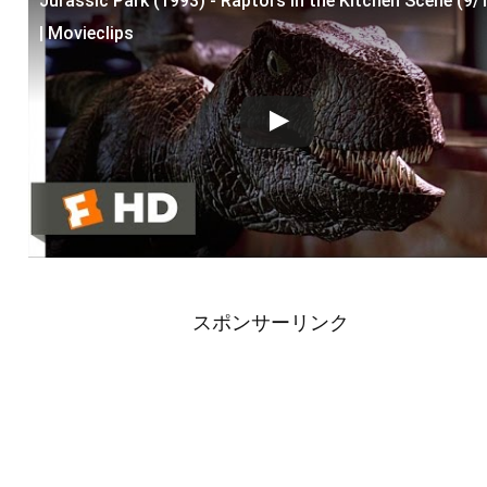
Jurassic Park (1993) - Raptors in the Kitchen Scene (9/
この動画を YouTube で視聴
| Movieclips
スポンサーリンク