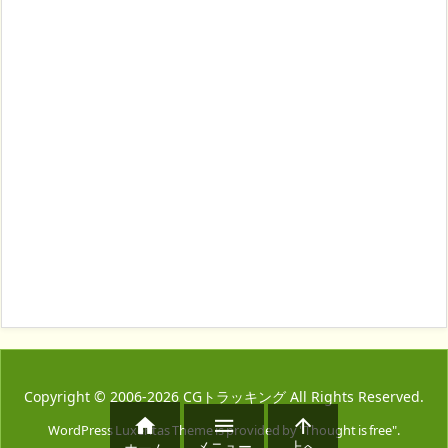
Copyright ©
2006
-2026
CGトラッキング
All Rights Reserved.



WordPress Luxeritas Theme is provided by "
Thought is free
".
メニュー
上へ