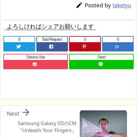
Posted by

taketyu
よろしければシェアお願いします
0
Bad Request
0
0
B!
Service Una
Send

Next
Samsung Galaxy SIIのCM
『Unleash Your Fingers』