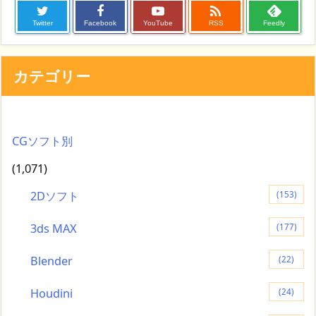

Twitter
Facebook
YouTube
RSS
Feedly
カテゴリー
CGソフト別
(1,071)
2Dソフト
(153)
3ds MAX
(177)
Blender
(22)
Houdini
(24)