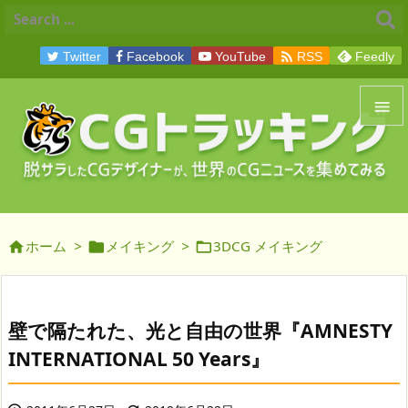

Twitter
Facebook
YouTube
RSS
Feedly


メニュ

サイド
ホーム
>
メイキング
>
3DCG メイキング




前へ

次へ
壁で隔たれた、光と自由の世界『AMNESTY

INTERNATIONAL 50 Years』
検索