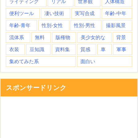
ライティング
リアル
世界観
人体構造
便利ツール
凄い技術
実写合成
年齢-中年
年齢-青年
性別-女性
性別-男性
撮影風景
流体系
無料
版権物
美少女的な
背景
衣装
豆知識
資料集
質感
車
軍事
集めてみた系
面白い
スポンサードリンク