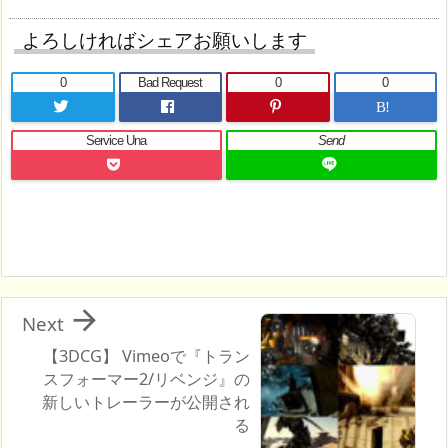
よろしければシェアお願いします
0
Bad Request
0
0
B!
Service Una
Send

Next
【3DCG】 Vimeoで『トラン
スフォーマー2/リベンジ』の
新しいトレーラーが公開され
る