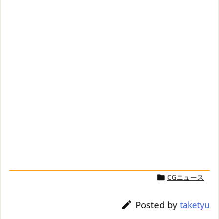
CGニュース

Posted by

taketyu