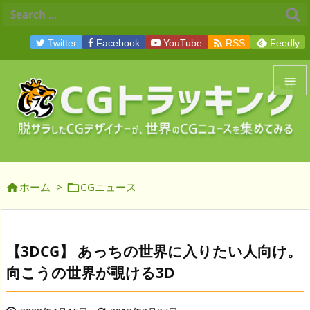

Twitter
Facebook
YouTube
RSS
Feedly


メニュ

サイド
ホーム
>
CGニュース



前へ

次へ
【3DCG】 あっちの世界に入りたい人向け。

向こうの世界が覗ける3D
検索