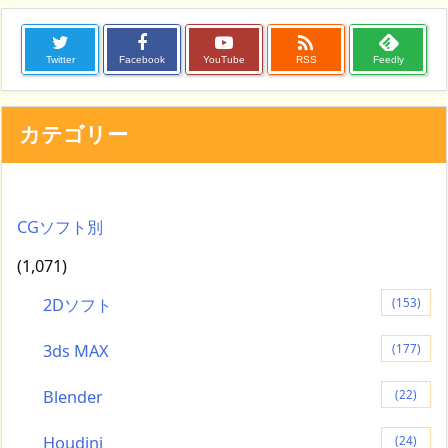

Twitter
Facebook
YouTube
RSS
Feedly
カテゴリー
CGソフト別
(1,071)
2Dソフト
(153)
3ds MAX
(177)
Blender
(22)
Houdini
(24)