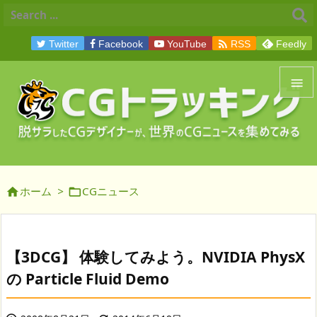

Twitter
Facebook
YouTube
RSS
Feedly


メニュ

サイド
ホーム
>
CGニュース



前へ

次へ
【3DCG】 体験してみよう。NVIDIA PhysX

の Particle Fluid Demo
検索