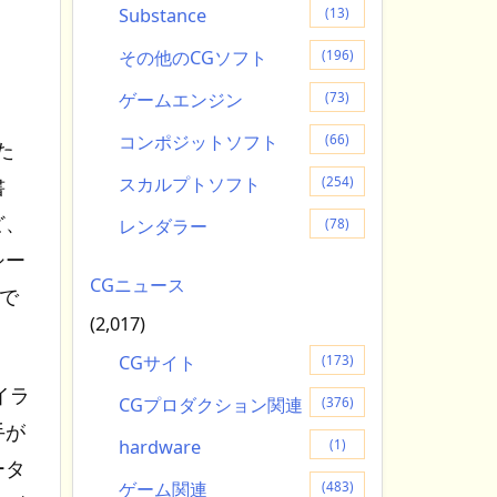
Substance
(13)
その他のCGソフト
(196)
ゲームエンジン
(73)
コンポジットソフト
(66)
た
スカルプトソフト
(254)
書
ど、
レンダラー
(78)
シー
CGニュース
で
(2,017)
CGサイト
(173)
イラ
CGプロダクション関連
(376)
手が
hardware
(1)
ータ
ゲーム関連
(483)