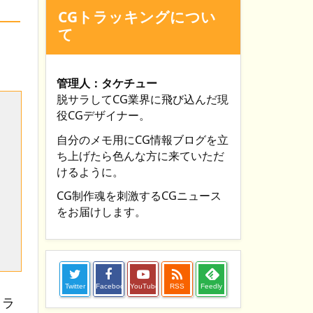
CGトラッキングについ
て
管理人：タケチュー
脱サラしてCG業界に飛び込んだ現
役CGデザイナー。
自分のメモ用にCG情報ブログを立
ち上げたら色んな方に来ていただ
けるように。
CG制作魂を刺激するCGニュース
をお届けします。

Twitter
Facebook
YouTube
RSS
Feedly
イラ