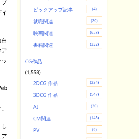
。ブ
ピックアップ記事
(4)
ザイ
就職関連
(20)
映画関連
(653)
面白
書籍関連
(332)
やア
レッ
CG作品
(1,558)
2DCG 作品
(234)
eb
3DCG 作品
(547)
AI
(20)
す。
CM関連
(148)
とし
PV
(9)
ュア