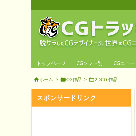
トップページ
CGソフト別
CGニュー
ホーム
>
CG作品
>
2DCG 作品



スポンサードリンク