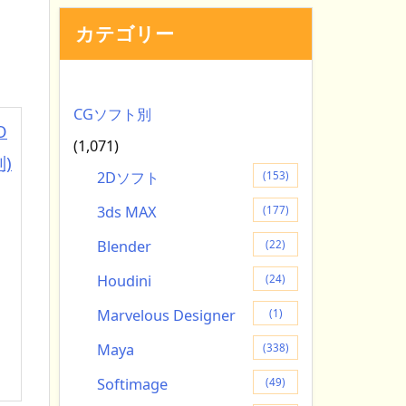
カテゴリー
CGソフト別
O
(1,071)
)
2Dソフト
(153)
3ds MAX
(177)
Blender
(22)
Houdini
(24)
Marvelous Designer
(1)
Maya
(338)
Softimage
(49)