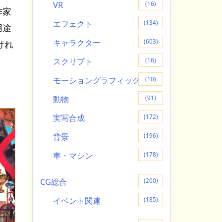
VR
(16)
作家
エフェクト
(134)
用途
キャラクター
(603)
けれ
スクリプト
(16)
モーショングラフィック
(10)
動物
(91)
実写合成
(172)
背景
(196)
車・マシン
(178)
CG総合
(200)
イベント関連
(185)