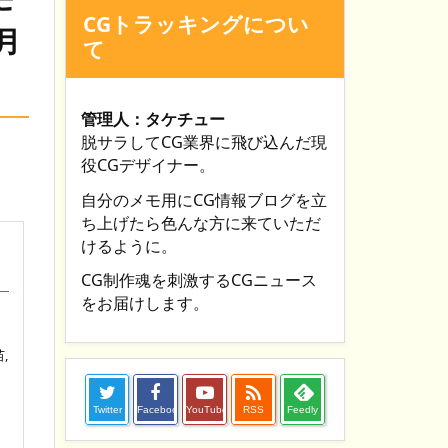
CGトラッキングについ
月
て
管理人：タケチュー
脱サラしてCG業界に飛び込んだ現
役CGデザイナー。
自分のメモ用にCG情報ブログを立
ち上げたら色んな方に来ていただ
けるように。
CG制作魂を刺激するCGニュース
、
をお届けします。
,

Twitter
Facebook
YouTube
RSS
Feedly