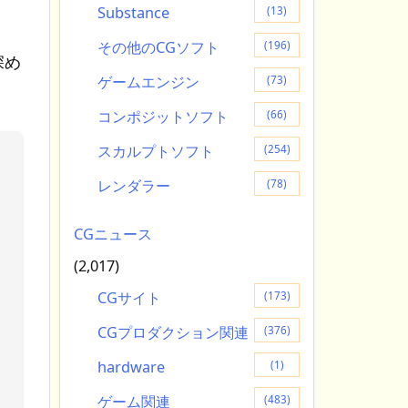
Substance
(13)
その他のCGソフト
(196)
深め
ゲームエンジン
(73)
コンポジットソフト
(66)
スカルプトソフト
(254)
レンダラー
(78)
CGニュース
ェ
(2,017)
し
CGサイト
(173)
え
CGプロダクション関連
(376)
hardware
(1)
中
ゲーム関連
(483)
て