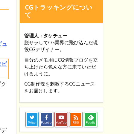
CGトラッキングについ
て
管理人：タケチュー
脱サラしてCG業界に飛び込んだ現
ビュ
役CGデザイナー。
自分のメモ用にCG情報ブログを立
ち上げたら色んな方に来ていただ
けるように。
ダク
CG制作魂を刺激するCGニュース
をお届けします。

Twitter
Facebook
YouTube
RSS
Feedly
ザデ