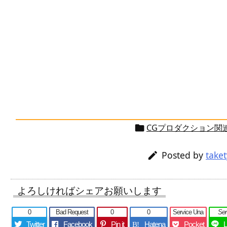
CGプロダクション関

Posted by
take

よろしければシェアお願いします
0
Bad Request
0
0
Service Una
Se
Twitter
Facebook
Pin it
Hatena
Pocket
B!