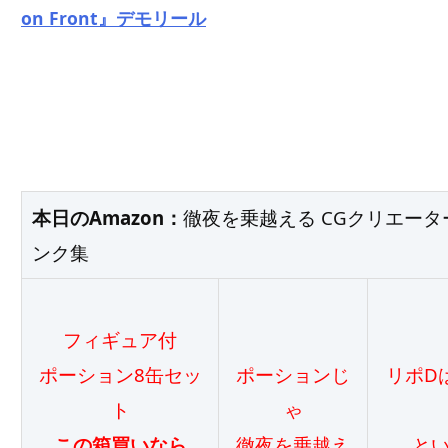
on Front』デモリール
本日のAmazon：
徹夜を乗越える CGクリエー
ンク集
フィギュア付
ポーション8缶セッ
ポーションじ
リポD
ト
ゃ
この箱買いなら
徹夜を乗越え
と