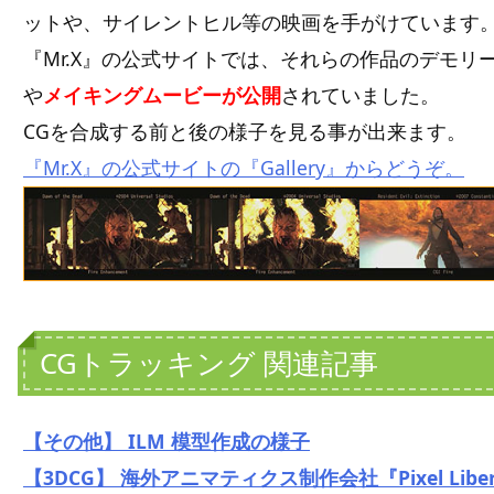
ットや、サイレントヒル等の映画を手がけています
『Mr.X』の公式サイトでは、それらの作品のデモリ
や
メイキングムービーが公開
されていました。
CGを合成する前と後の様子を見る事が出来ます。
『Mr.X』の公式サイトの『Gallery』からどうぞ。
CGトラッキング 関連記事
【その他】 ILM 模型作成の様子
【3DCG】 海外アニマティクス制作会社『Pixel Liber