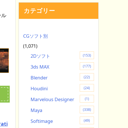
。
カテゴリー
ール
CGソフト別
(1,071)
2Dソフト
(153)
3ds MAX
(177)
Blender
(22)
Houdini
(24)
Marvelous Designer
(1)
Maya
(338)
Softimage
(49)
ati