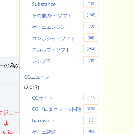
Substance
(13)
その他のCGソフト
(196)
ゲームエンジン
(73)
コンポジットソフト
(66)
スカルプトソフト
(254)
レンダラー
(78)
ターの為のドリ
CGニュース
(2,017)
CGサイト
(173)
CGプロダクション関連
(376)
はジュースだ
hardware
(1)
よ
ゲーム関連
(483)
いう方に。