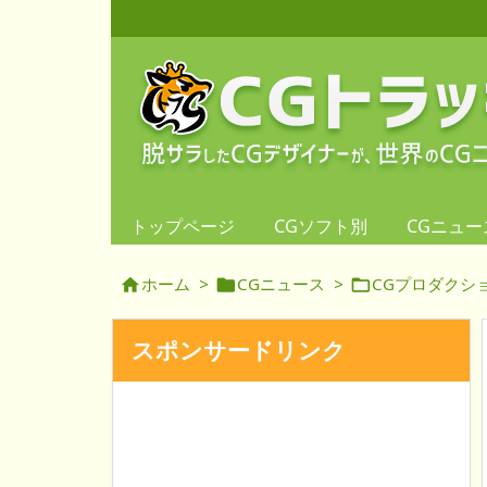
トップページ
CGソフト別
CGニュー
ホーム
>
CGニュース
>
CGプロダクシ



スポンサードリンク