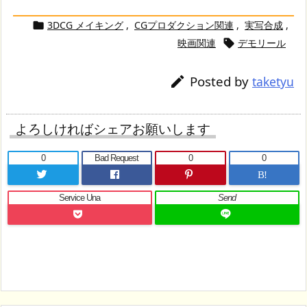
3DCG メイキング
,
CGプロダクション関連
,
実写合成
,

映画関連
デモリール

Posted by

taketyu
よろしければシェアお願いします
0
Bad Request
0
0
B!
Service Una
Send