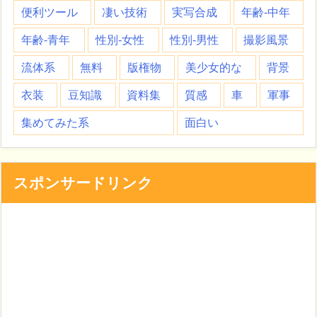
便利ツール
凄い技術
実写合成
年齢-中年
年齢-青年
性別-女性
性別-男性
撮影風景
流体系
無料
版権物
美少女的な
背景
衣装
豆知識
資料集
質感
車
軍事
集めてみた系
面白い
スポンサードリンク