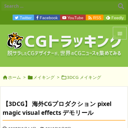

Twitter
Facebook
YouTube
RSS
Feedly


メニュ

サイド
ホーム
>
メイキング
>
3DCG メイキング




前へ

次へ
【3DCG】 海外CGプロダクション pixel

magic visual effects デモリール
検索