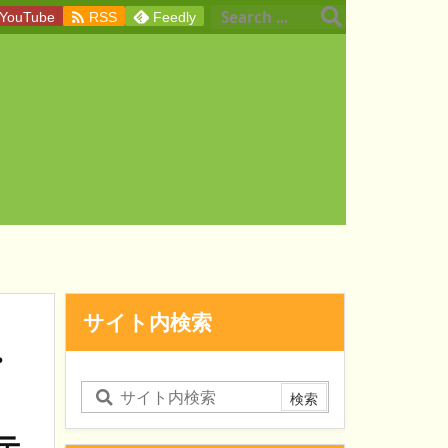

YouTube
RSS
Feedly
サイト内検索
・
。
テ