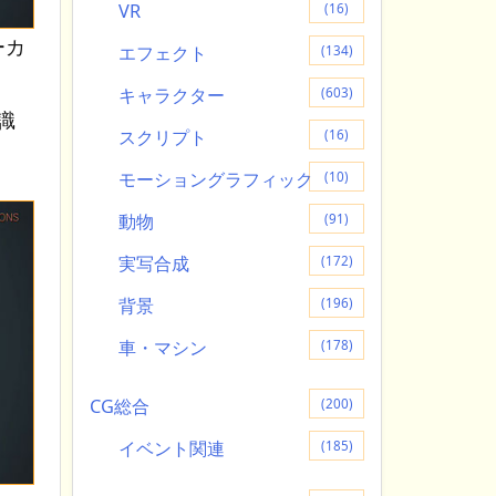
VR
(16)
ーカ
エフェクト
(134)
キャラクター
(603)
認識
スクリプト
(16)
モーショングラフィック
(10)
動物
(91)
実写合成
(172)
背景
(196)
車・マシン
(178)
CG総合
(200)
イベント関連
(185)