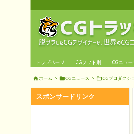
トップページ
CGソフト別
CGニュー
ホーム
>
CGニュース
>
CGプロダクシ



スポンサードリンク