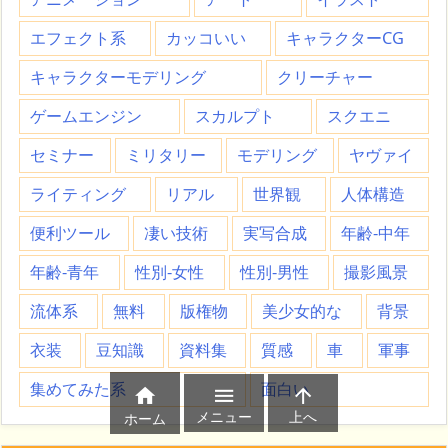
エフェクト系
カッコいい
キャラクターCG
キャラクターモデリング
クリーチャー
ゲームエンジン
スカルプト
スクエニ
セミナー
ミリタリー
モデリング
ヤヴァイ
ライティング
リアル
世界観
人体構造
便利ツール
凄い技術
実写合成
年齢-中年
年齢-青年
性別-女性
性別-男性
撮影風景
流体系
無料
版権物
美少女的な
背景
衣装
豆知識
資料集
質感
車
軍事
集めてみた系
面白い



メニュー
上へ
ホーム