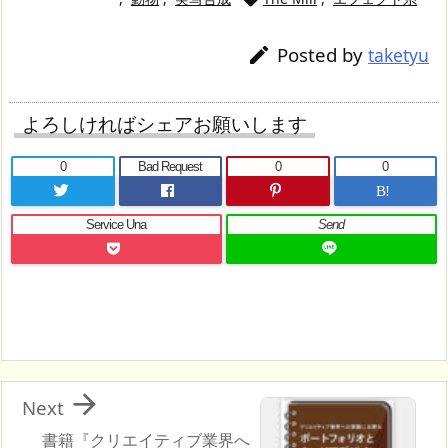
Posted by

taketyu
よろしければシェアお願いします
0
Bad Request
0
0
B!
Service Una
Send

Next
書籍『クリエイティブ業界へ