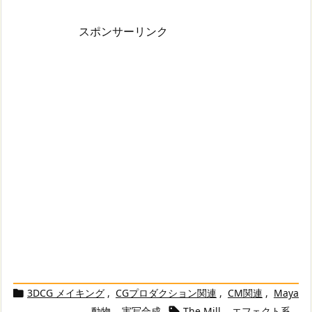
スポンサーリンク
3DCG メイキング
,
CGプロダクション関連
,
CM関連
,
Maya

,
動物
,
実写合成
The Mill
,
エフェクト系
