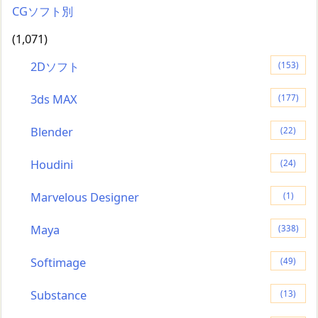
CGソフト別
(1,071)
2Dソフト
(153)
3ds MAX
(177)
Blender
(22)
Houdini
(24)
Marvelous Designer
(1)
Maya
(338)
Softimage
(49)
Substance
(13)