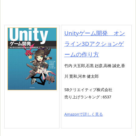
Unityゲーム開発 オン
ライン3Dアクションゲ
ームの作り方
竹内 大五郎,石黒 赳彦,高橋 誠史,香
川 寛和,河本 健太郎
SBクリエイティブ株式会社
売り上げランキング : 6537
Amazonで詳しく見る