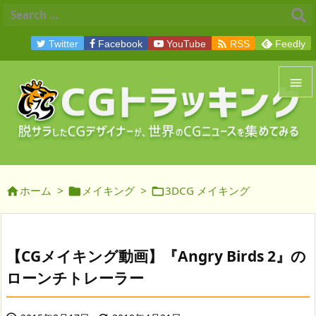

Twitter
Facebook
YouTube
RSS
Feedly


メニュ

サイド
ホーム
>
メイキング
>
3DCG メイキング




前へ

次へ
【CGメイキング動画】『Angry Birds 2』の

ローンチトレーラー
検索