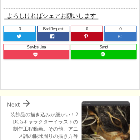
よろしければシェアお願いします
0
Bad Request
0
0
B!
Service Una
Send

Next
装飾品の描き込みが細かい！2
DCGキャラクターイラストの
制作工程動画。その他、アニ
メ調の眼球周りの描き方等