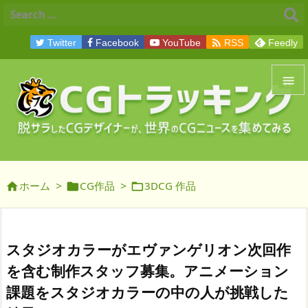

Twitter
Facebook
YouTube
RSS
Feedly


メニュ

サイド
ホーム
>
CG作品
>
3DCG 作品




前へ

次へ
スタジオカラーがエヴァンゲリオン次回作

を含む制作スタッフ募集。アニメーション
検索
課題をスタジオカラーの中の人が挑戦した