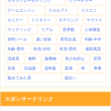
キャラクターモデリング
クリーチャー
ゲームエンジン
スカルプト
スクエニ
セミナー
ミリタリー
モデリング
ヤヴァイ
ライティング
リアル
世界観
人体構造
便利ツール
凄い技術
実写合成
年齢-中年
年齢-青年
性別-女性
性別-男性
撮影風景
流体系
無料
版権物
美少女的な
背景
衣装
豆知識
資料集
質感
車
軍事
集めてみた系
面白い
スポンサードリンク