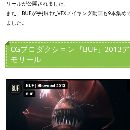
リールが公開されました。
また、BUFが手掛けたVFXメイキング動画も9本集め
ました。
CGプロダクション『BUF』2013デ
モリール