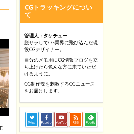
CGトラッキングについ
て
管理人：タケチュー
脱サラしてCG業界に飛び込んだ現
役CGデザイナー。
自分のメモ用にCG情報ブログを立
ち上げたら色んな方に来ていただ
けるように。
CG制作魂を刺激するCGニュース
をお届けします。

Twitter
Facebook
YouTube
RSS
Feedly
モ