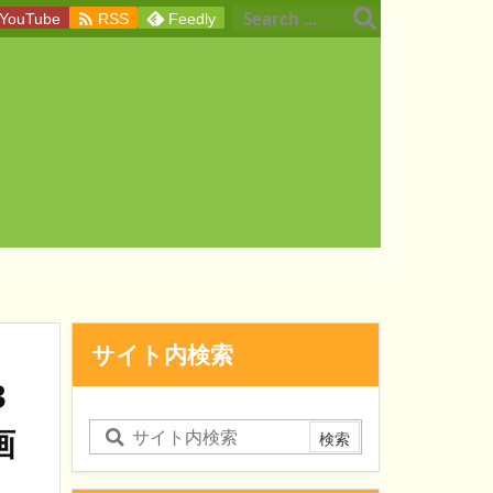

YouTube
RSS
Feedly
サイト内検索
3
画