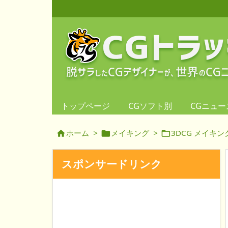
トップページ
CGソフト別
CGニュー
ホーム
>
メイキング
>
3DCG メイキン



スポンサードリンク