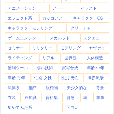
アニメーション
アート
イラスト
エフェクト系
カッコいい
キャラクターCG
キャラクターモデリング
クリーチャー
ゲームエンジン
スカルプト
スクエニ
セミナー
ミリタリー
モデリング
ヤヴァイ
ライティング
リアル
世界観
人体構造
便利ツール
凄い技術
実写合成
年齢-中年
年齢-青年
性別-女性
性別-男性
撮影風景
流体系
無料
版権物
美少女的な
背景
衣装
豆知識
資料集
質感
車
軍事
集めてみた系
面白い