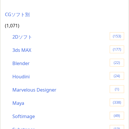
CGソフト別
(1,071)
2Dソフト
(153)
3ds MAX
(177)
Blender
(22)
Houdini
(24)
Marvelous Designer
(1)
Maya
(338)
Softimage
(49)
(13)