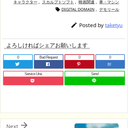
キャラクター
,
スカルプトソフト
,
映画関連
,
車・マシン
DIGITAL DOMAIN
,
デモリール

Posted by

taketyu
よろしければシェアお願いします
0
Bad Request
0
0
B!
Service Una
Send

Next