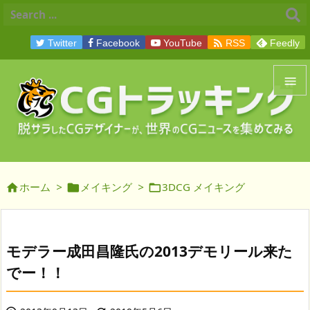

Twitter
Facebook
YouTube
RSS
Feedly


メニュ

サイド
ホーム
>
メイキング
>
3DCG メイキング




前へ

次へ
モデラー成田昌隆氏の2013デモリール来た

でー！！
検索