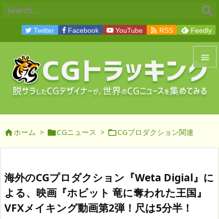

Twitter
Facebook
YouTube
RSS
Feedly


メニュ

サイド
ホーム
>
CGニュース
>
CGプロダクション関連




前へ

次へ
海外のCGプロダクション『Weta Digial』に

よる、映画『ホビット 竜に奪われた王国』
検索
VFXメイキング動画第2弾！尺は5分半！