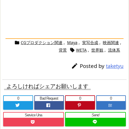
CGプロダクション関連
,
Maya
,
実写合成
,
映画関連
,

背景
WETA
,
世界観
,
流体系

Posted by

taketyu
よろしければシェアお願いします
0
Bad Request
0
0
B!
Service Una
Send