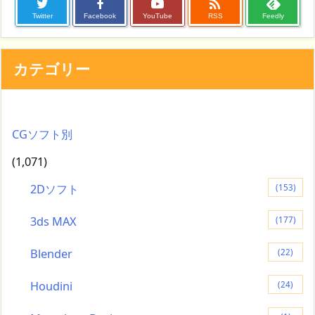

Twitter
Facebook
YouTube
RSS
Feedly
カテゴリー
CGソフト別
(1,071)
2Dソフト
(153)
3ds MAX
(177)
Blender
(22)
Houdini
(24)