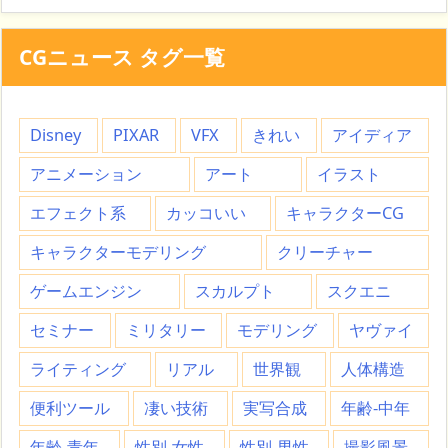
CGニュース タグ一覧
Disney
PIXAR
VFX
きれい
アイディア
アニメーション
アート
イラスト
エフェクト系
カッコいい
キャラクターCG
キャラクターモデリング
クリーチャー
ゲームエンジン
スカルプト
スクエニ
セミナー
ミリタリー
モデリング
ヤヴァイ
ライティング
リアル
世界観
人体構造
便利ツール
凄い技術
実写合成
年齢-中年
年齢-青年
性別-女性
性別-男性
撮影風景