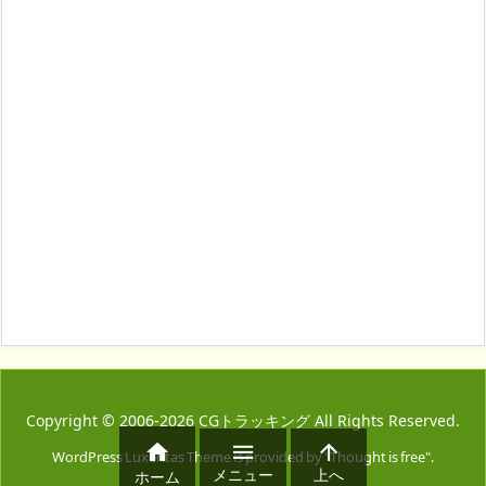
Copyright ©
2006
-2026
CGトラッキング
All Rights Reserved.



WordPress Luxeritas Theme is provided by "
Thought is free
".
メニュー
上へ
ホーム