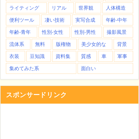
ライティング
リアル
世界観
人体構造
便利ツール
凄い技術
実写合成
年齢-中年
年齢-青年
性別-女性
性別-男性
撮影風景
流体系
無料
版権物
美少女的な
背景
衣装
豆知識
資料集
質感
車
軍事
集めてみた系
面白い
スポンサードリンク