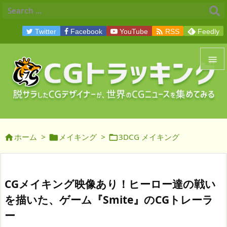

Twitter
Facebook
YouTube
RSS
Feedly


メニュ

サイド
ホーム
>
メイキング
>
3DCG メイキング




前へ

次へ
CGメイキング映像あり！ヒーロー達の戦い

を描いた、ゲーム『Smite』のCGトレーラ
検索
ー