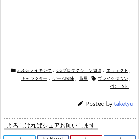
3DCG メイキング
,
CGプロダクション関連
,
エフェクト
,

キャラクター
,
ゲーム関連
,
背景
ブレイクダウン
,

性別-女性
Posted by

taketyu
よろしければシェアお願いします
0
Bad Request
0
0