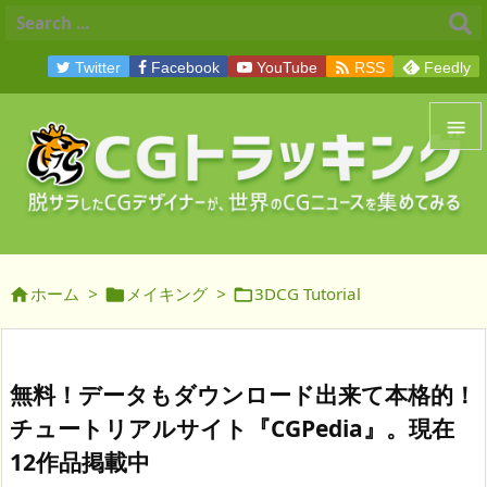

Twitter
Facebook
YouTube
RSS
Feedly


メニュ

サイド
ホーム
>
メイキング
>
3DCG Tutorial




前へ

次へ
無料！データもダウンロード出来て本格的！

チュートリアルサイト『CGPedia』。現在
検索
12作品掲載中